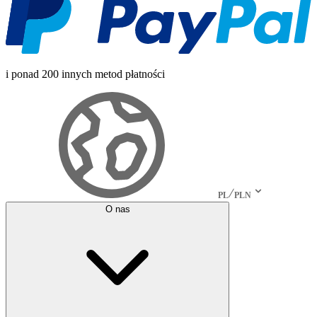
i ponad 200 innych metod płatności
PL
PLN
O nas