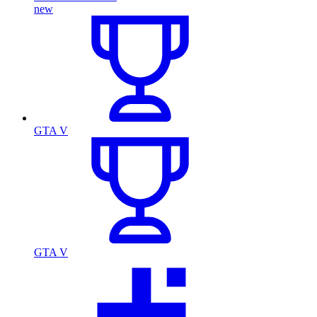
new
GTA V
GTA V