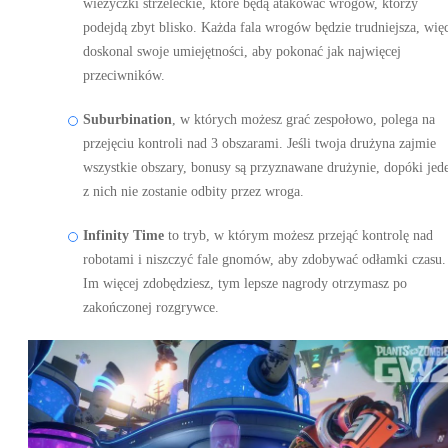
wieżyczki strzeleckie, które będą atakować wrogów, którzy
podejdą zbyt blisko. Każda fala wrogów będzie trudniejsza, wię
doskonal swoje umiejętności, aby pokonać jak najwięcej
przeciwników.
Suburbination
, w których możesz grać zespołowo, polega na
przejęciu kontroli nad 3 obszarami. Jeśli twoja drużyna zajmie
wszystkie obszary, bonusy są przyznawane drużynie, dopóki jed
z nich nie zostanie odbity przez wroga.
Infinity Time
to tryb, w którym możesz przejąć kontrolę nad
robotami i niszczyć fale gnomów, aby zdobywać odłamki czasu.
Im więcej zdobędziesz, tym lepsze nagrody otrzymasz po
zakończonej rozgrywce.