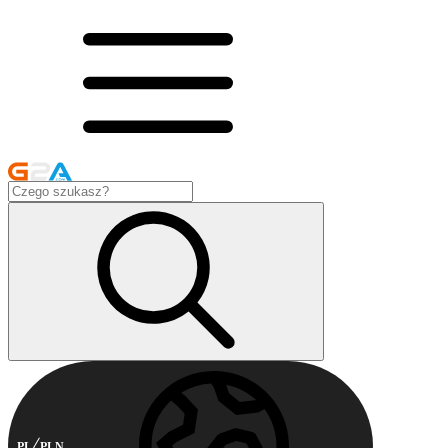
PL
PLN