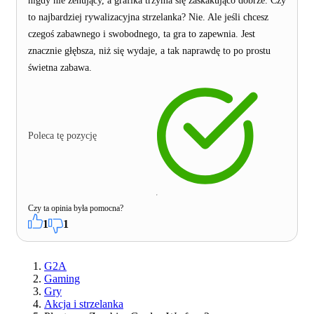
nigdy nie żenujący, a grafika trzyma się zaskakująco dobrze. Czy
to najbardziej rywalizacyjna strzelanka? Nie. Ale jeśli chcesz
czegoś zabawnego i swobodnego, ta gra to zapewnia. Jest
znacznie głębsza, niż się wydaje, a tak naprawdę to po prostu
świetna zabawa.
Poleca tę pozycję
Czy ta opinia była pomocna?
1
1
G2A
Gaming
Gry
Akcja i strzelanka