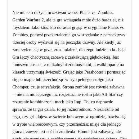
Nie miałem dużych oczekiwań wobec Plants vs. Zombies:
Garden Warfare 2, ale ta gra wciągnęła mnie dużo bardziej, niż
myślałem. Jako ktoś, kto dorastał grając w oryginalne Plants vs.
Zombies, pomysł przekształcenia go w strzelankę z perspektywy
trzeciej osoby wydawał się na początku dziwny. Ale kiedy już
zanurzyłem się w grze, zrozumiałem, dlaczego ludzie to kochają.
Gra łączy chaotyczną zabawę z zaskakującą głębokością. Jest
mnóstwo postaci, z unikalnymi zdolnościami, a walki oparte na
klasach utrzymują świeżość. Grając jako Peashooter i poruszając
się po mapie lub przechodząc w tryb pełnego czołgu jako
Chomper, czuję satysfakcję. Strona zombie jest równie zabawna
—nie ma nic lepszego niż rozjeżdżanie roślin jako All-Star czy
zrzucanie kombinezonu mech jako Imp. To, co naprawdę
sprawia, że ta gra działa, to jej różnorodność. Niezależnie od
tego, czy grindujesz w świecie hubowym w ogrodzie, bawisz się
w trybie wieloosobowym, czy przechodzisz misje dla jednego
gracza, zawsze jest coś do zrobienia. Humor jest zabawny, ale