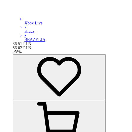
Xbox Live
•
Klucz
•
BRAZYLIA
36.51
PLN
86.02
PLN
-
58
%