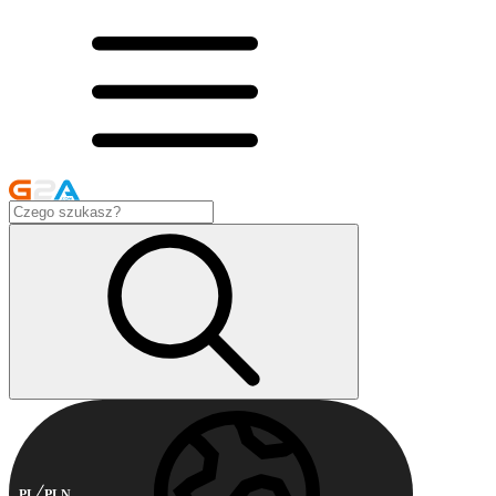
PL
PLN