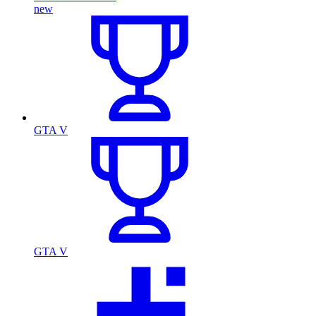
new
GTA V
GTA V