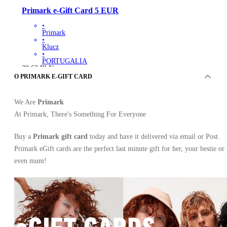
Primark e-Gift Card 5 EUR
•
Primark
•
Klucz
•
PORTUGALIA
29.63
PLN
O PRIMARK E-GIFT CARD
We Are
Primark
At Primark, There's Something For Everyone
Buy a
Primark gift card
today and have it delivered via email or Post.
Primark eGift cards are the perfect last minute gift for her, your bestie or
even mum!