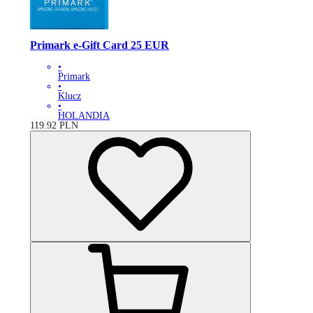
Primark e-Gift Card 25 EUR
•
Primark
•
Klucz
•
HOLANDIA
119.92
PLN