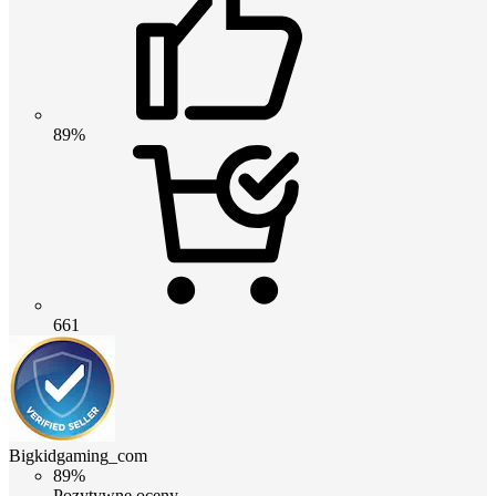
89%
661
Bigkidgaming_com
89%
Pozytywne oceny