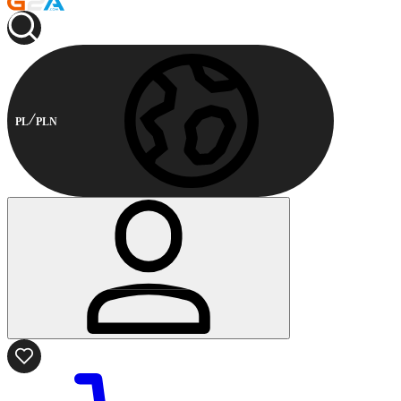
PL
PLN