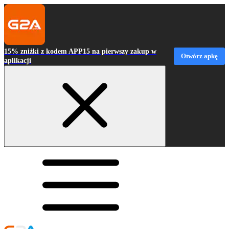
15% zniżki z kodem APP15 na pierwszy zakup w
Otwórz apkę
aplikacji