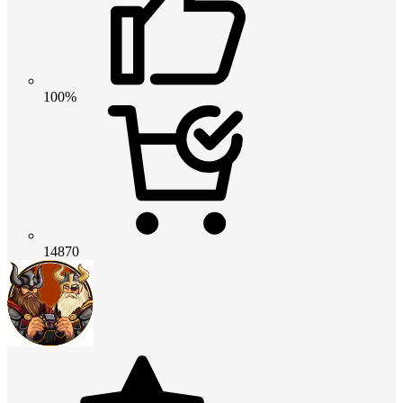
100%
14870