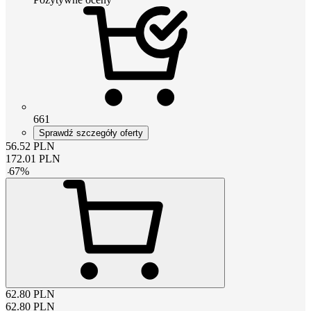
661
Sprawdź szczegóły oferty
56.52
PLN
172.01
PLN
-
67
%
62.80
PLN
62.80
PLN