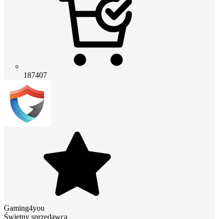
187407
Gaming4you
Świetny sprzedawca