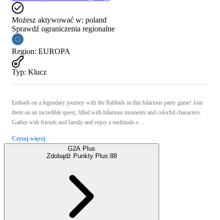
Możesz aktywować w:
poland
Sprawdź ograniczenia regionalne
Region
:
EUROPA
Typ
:
Klucz
Embark on a legendary journey with the Rabbids in this hilarious party game! Join
them on an incredible quest, filled with hilarious moments and colorful characters.
Gather with friends and family and enjoy a multitude o ...
Czytaj więcej
G2A Plus
Zdobądź Punkty Plus:
88