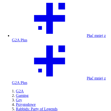
Płać mniej z
G2A Plus
Płać mniej z
G2A Plus
G2A
Gaming
Gry
Przygodowe
Rabbids: Party of Legends