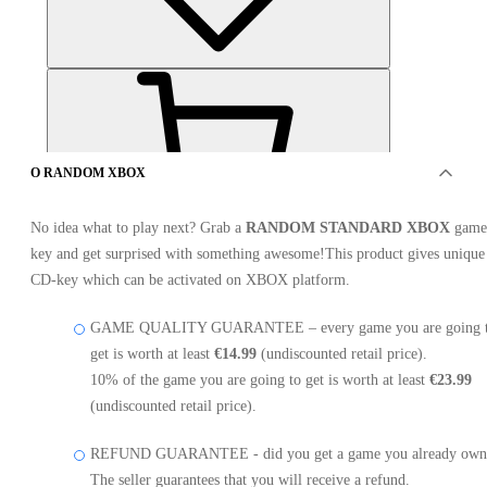
O RANDOM XBOX
No idea what to play next? Grab a
RANDOM STANDARD XBOX
game
key and get surprised with something awesome!This product gives unique
OFERTA OD 1 SPRZEDAWCY
CD-key which can be activated on XBOX platform.
GAME QUALITY GUARANTEE – every game you are going 
get is worth at least
€14.99
(undiscounted retail price).
10% of the game you are going to get is worth at least
€23.99
(undiscounted retail price).
Random Xbox Premium 1 Key Xbox One
REFUND GUARANTEE - did you get a game you already own
The seller guarantees that you will receive a refund.