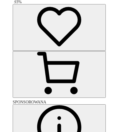
-
93
%
SPONSOROWANA