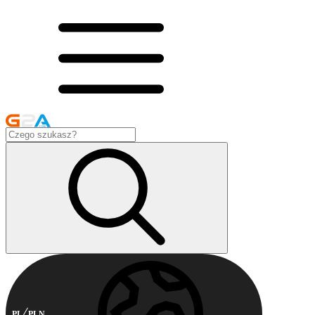
PL
PLN