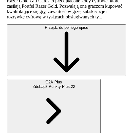
Razer Gold Gift Cards to przedpłacone kody cyfrowe, które
zasilają Portfel Razer Gold. Pozwalają one graczom kupować
kwalifikujące się gry, zawartość w grze, subskrypcje i
rozrywkę cyfrową w tysiącach obsługiwanych ty...
Przejdź do pełnego opisu
G2A Plus
Zdobądź Punkty Plus:
22