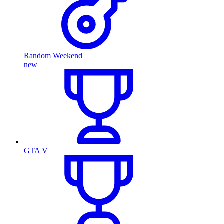
Random Weekend
new
GTA V