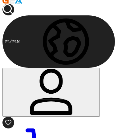
PL
PLN