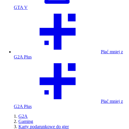
GTA V
Płać mniej z
G2A Plus
Płać mniej z
G2A Plus
G2A
Gaming
Karty podarunkowe do gier