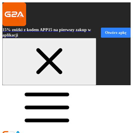
15% zniżki z kodem APP15 na pierwszy zakup w
Otwórz apkę
aplikacji