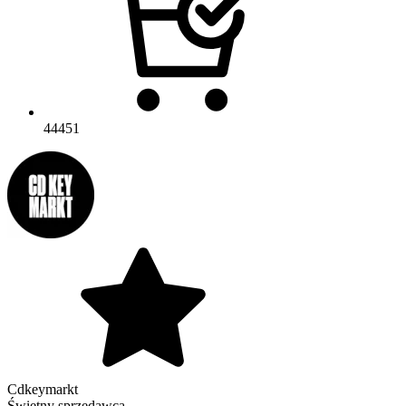
44451
Cdkeymarkt
Świetny sprzedawca