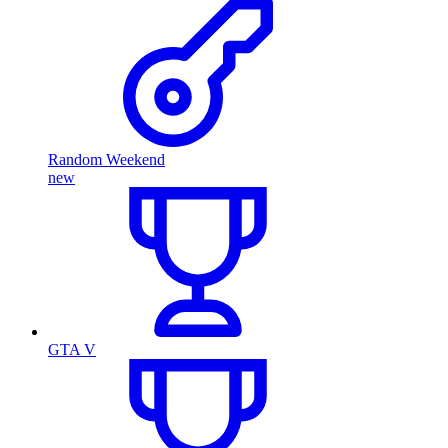
Random Weekend
new
GTA V