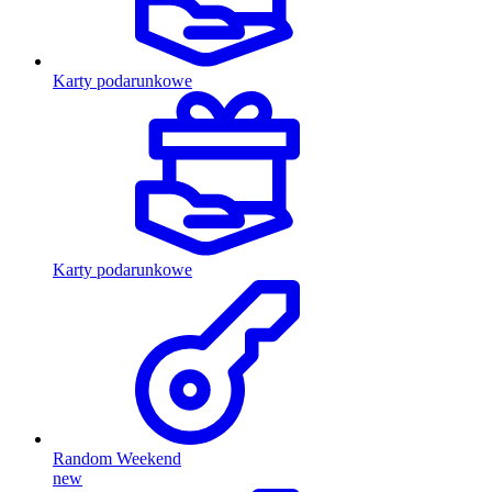
Karty podarunkowe
Karty podarunkowe
Random Weekend
new