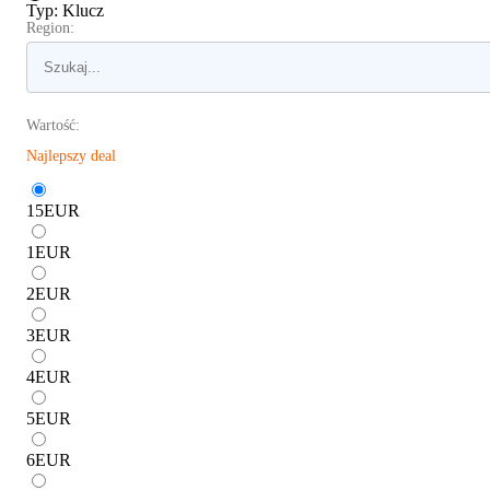
Typ
:
Klucz
Region:
Wartość:
Najlepszy deal
15
EUR
1
EUR
2
EUR
3
EUR
4
EUR
5
EUR
6
EUR