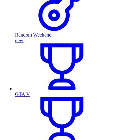
Random Weekend
new
GTA V