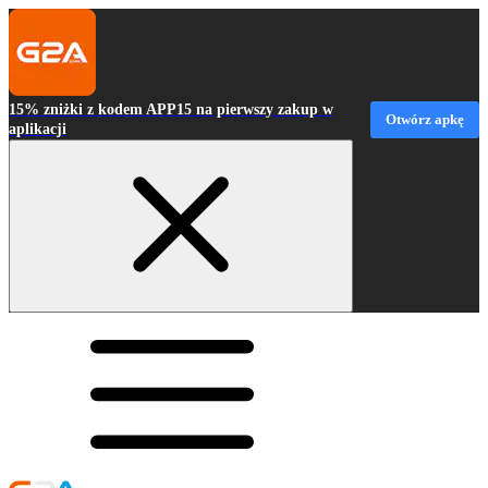
15% zniżki z kodem APP15 na pierwszy zakup w
Otwórz apkę
aplikacji