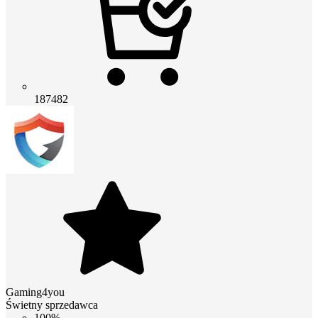
187482
Gaming4you
Świetny sprzedawca
100%