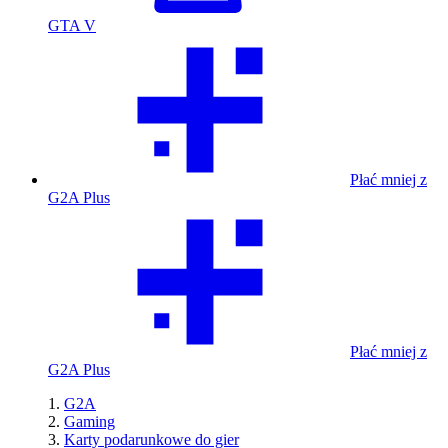
GTA V
Płać mniej z
G2A Plus
Płać mniej z
G2A Plus
G2A
Gaming
Karty podarunkowe do gier