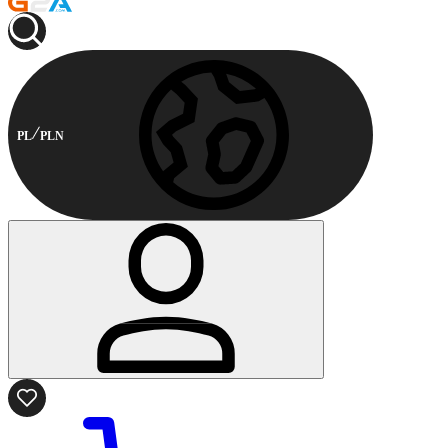
PL
PLN