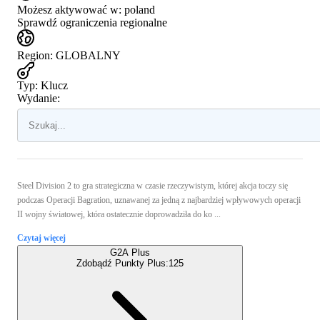
Możesz aktywować w:
poland
Sprawdź ograniczenia regionalne
Region
:
GLOBALNY
Typ
:
Klucz
Wydanie:
Steel Division 2 to gra strategiczna w czasie rzeczywistym, której akcja toczy się
podczas Operacji Bagration, uznawanej za jedną z najbardziej wpływowych operacji
II wojny światowej, która ostatecznie doprowadziła do ko ...
Czytaj więcej
G2A Plus
Zdobądź Punkty Plus:
125