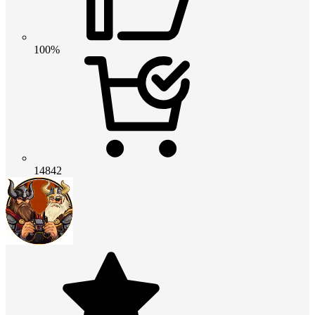
100%
14842