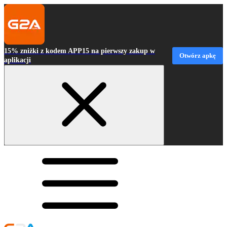
15% zniżki z kodem APP15 na pierwszy zakup w
Otwórz apkę
aplikacji