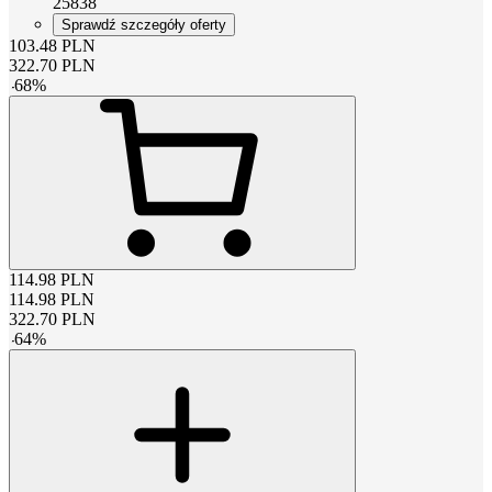
25838
Sprawdź szczegóły oferty
103.48
PLN
322.70
PLN
-
68
%
114.98
PLN
114.98
PLN
322.70
PLN
-
64
%