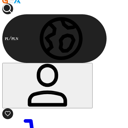
PL
PLN