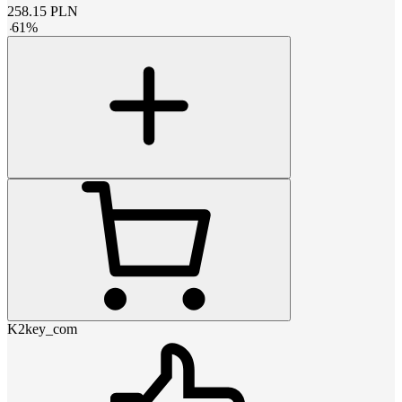
258.15
PLN
-
61
%
K2key_com