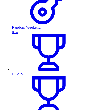
Random Weekend
new
GTA V