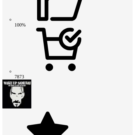
100%
7873