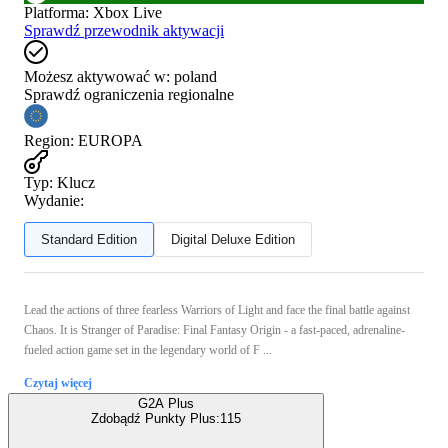
Platforma
:
Xbox Live
Sprawdź przewodnik aktywacji
Możesz aktywować w:
poland
Sprawdź ograniczenia regionalne
Region
:
EUROPA
Typ
:
Klucz
Wydanie:
Standard Edition
Digital Deluxe Edition
Lead the actions of three fearless Warriors of Light and face the final battle against
Chaos. It is Stranger of Paradise: Final Fantasy Origin - a fast-paced, adrenaline-
fueled action game set in the legendary world of F ...
Czytaj więcej
G2A Plus
Zdobądź Punkty Plus:
115