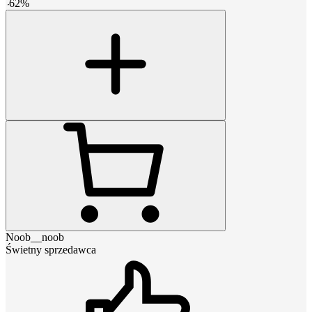
-
62
%
Noob__noob
Świetny sprzedawca