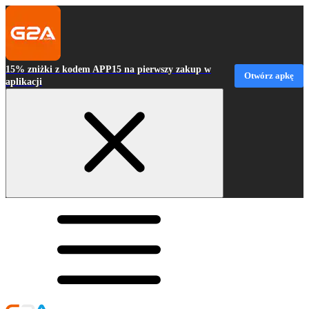
15% zniżki z kodem APP15 na pierwszy zakup w
Otwórz apkę
aplikacji