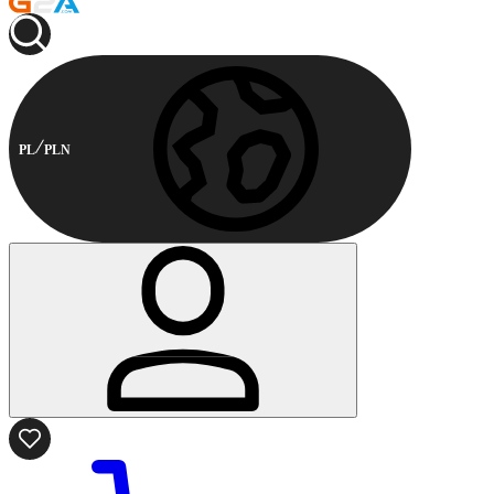
PL
PLN