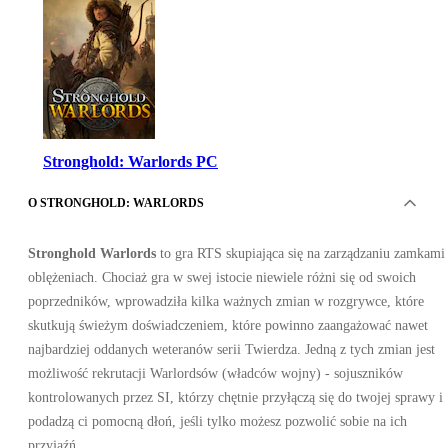
Stronghold: Warlords PC
O STRONGHOLD: WARLORDS
Stronghold Warlords
to gra RTS skupiająca się na zarządzaniu zamkami 
oblężeniach. Chociaż gra w swej istocie niewiele różni się od swoich
poprzedników, wprowadziła kilka ważnych zmian w rozgrywce, które
skutkują świeżym doświadczeniem, które powinno zaangażować nawet
Steam
najbardziej oddanych weteranów serii Twierdza. Jedną z tych zmian jest
•
możliwość rekrutacji Warlordsów (władców wojny) - sojuszników
Konto
•
kontrolowanych przez SI, którzy chętnie przyłączą się do twojej sprawy i
GLOBALNY
22.06
PLN
podadzą ci pomocną dłoń, jeśli tylko możesz pozwolić sobie na ich
171.70
PLN
-
87
%
przyjaźń.