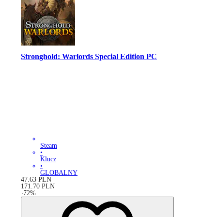
Stronghold: Warlords Special Edition PC
Steam
•
Klucz
•
GLOBALNY
47.63
PLN
171.70
PLN
-
72
%