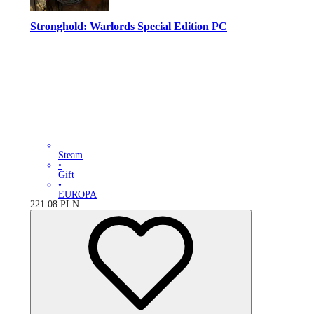
Stronghold: Warlords Special Edition PC
Steam
•
Gift
•
EUROPA
221.08
PLN