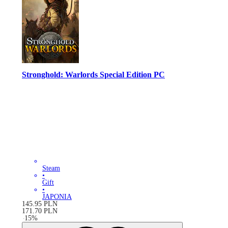
Stronghold: Warlords Special Edition PC
Steam
•
Gift
•
JAPONIA
145.95
PLN
171.70
PLN
-
15
%