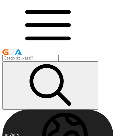
PL
PLN