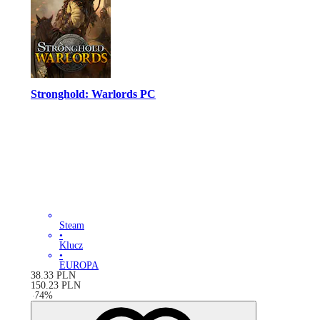
Stronghold: Warlords PC
Steam
•
Klucz
•
EUROPA
38.33
PLN
150.23
PLN
-
74
%