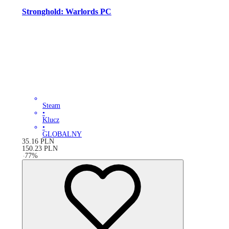
Stronghold: Warlords PC
Steam
•
Klucz
•
GLOBALNY
35.16
PLN
150.23
PLN
-
77
%