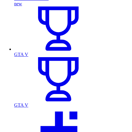
new
GTA V
GTA V