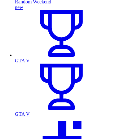
Random Weekend
new
GTA V
GTA V