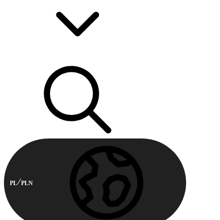
PL
PLN