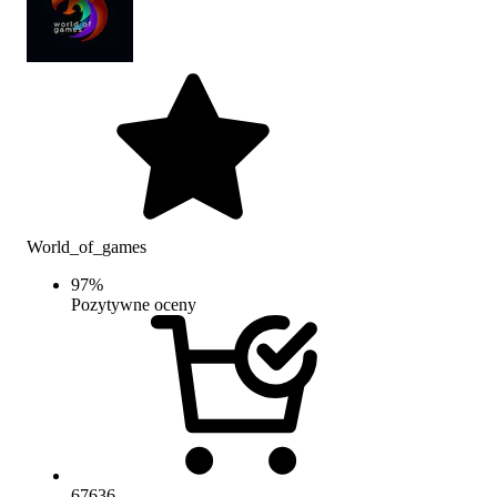
World_of_games
97
%
Pozytywne oceny
67636