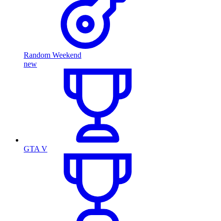
Random Weekend
new
GTA V