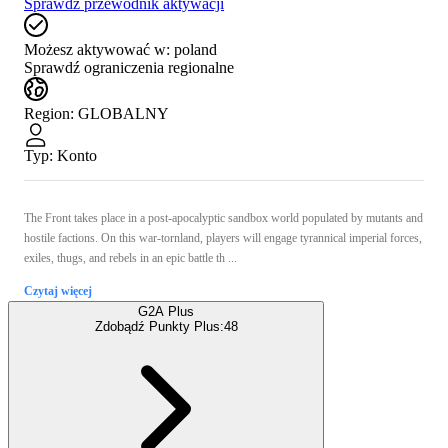
Sprawdź przewodnik aktywacji
Możesz aktywować w:
poland
Sprawdź ograniczenia regionalne
Region
:
GLOBALNY
Typ
:
Konto
The Front takes place in a post-apocalyptic sandbox world populated by mutants and
hostile factions. On this war-tornland, players will engage tyrannical imperial forces,
exiles, thugs, and rebels in an epic battle th ...
Czytaj więcej
G2A Plus
Zdobądź Punkty Plus:
48