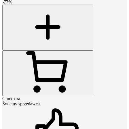
-
77
%
Gamextra
Świetny sprzedawca