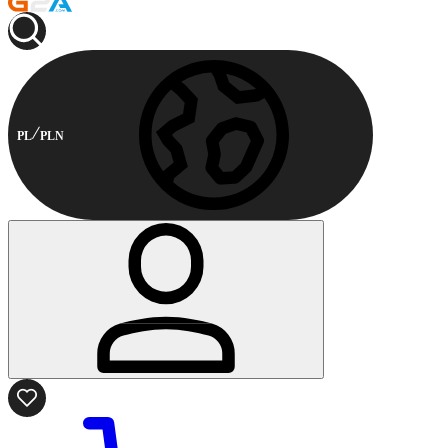
PL
PLN