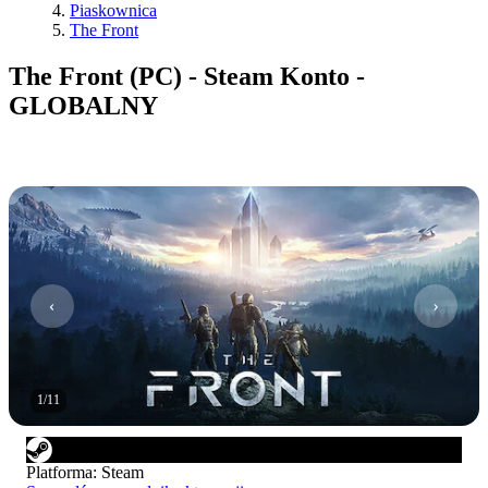
Piaskownica
The Front
The Front (PC) - Steam Konto -
GLOBALNY
1
/
11
Platforma
:
Steam