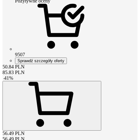
Pozytywne oceny
9507
Sprawdź szczegóły oferty
50.84
PLN
85.83
PLN
-
41
%
56.49
PLN
56.49
PLN