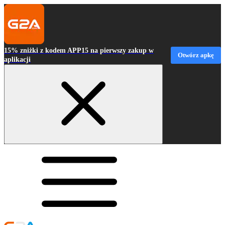
15% zniżki z kodem APP15 na pierwszy zakup w
Otwórz apkę
aplikacji