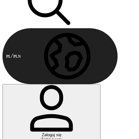
PL
PLN
Zaloguj się