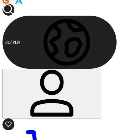
PL
PLN