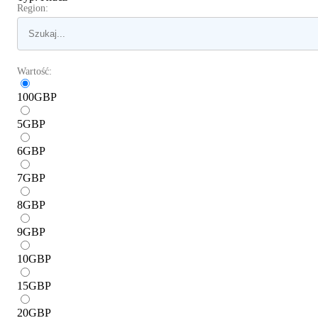
Region:
Wartość:
100
GBP
5
GBP
6
GBP
7
GBP
8
GBP
9
GBP
10
GBP
15
GBP
20
GBP