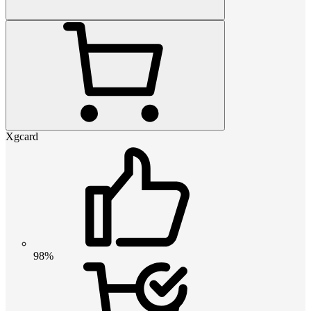
Xgcard
98%