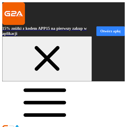
15% zniżki z kodem APP15 na pierwszy zakup w
Otwórz apkę
aplikacji