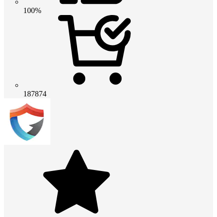
100%
187874