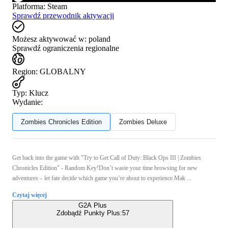
Platforma
:
Steam
Sprawdź przewodnik aktywacji
Możesz aktywować w:
poland
Sprawdź ograniczenia regionalne
Region
:
GLOBALNY
Typ
:
Klucz
Wydanie:
Zombies Chronicles Edition
Zombies Deluxe
Get back into the game with "Try to Get Call of Duty: Black Ops III | Zombies
Chronicles Edition" - Random Key!Don’t waste your time browsing for new
adventures – let fate decide which game you’re about to experience.Mak ...
Czytaj więcej
G2A Plus
Zdobądź Punkty Plus:
57