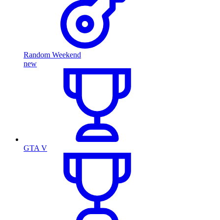
Random Weekend
new
GTA V