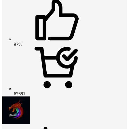
97%
67681