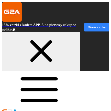
15% zniżki z kodem APP15 na pierwszy zakup w
Otwórz apkę
aplikacji