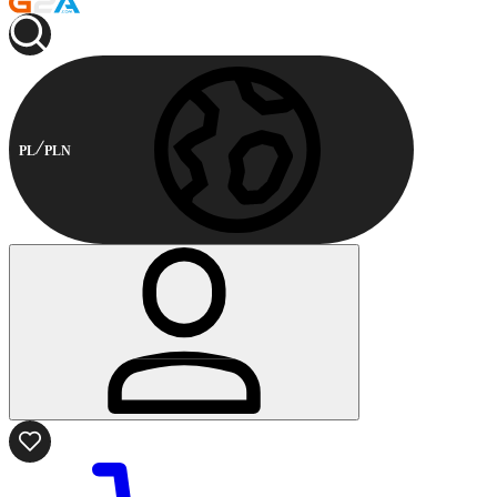
PL
PLN