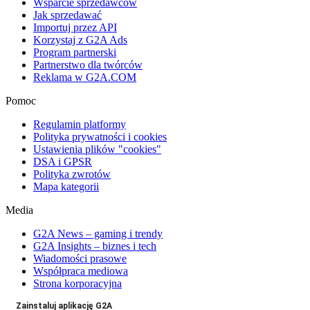
Wsparcie sprzedawców
Jak sprzedawać
Importuj przez API
Korzystaj z G2A Ads
Program partnerski
Partnerstwo dla twórców
Reklama w G2A.COM
Pomoc
Regulamin platformy
Polityka prywatności i cookies
Ustawienia plików "cookies"
DSA i GPSR
Polityka zwrotów
Mapa kategorii
Media
G2A News – gaming i trendy
G2A Insights – biznes i tech
Wiadomości prasowe
Współpraca mediowa
Strona korporacyjna
Zainstaluj aplikację G2A