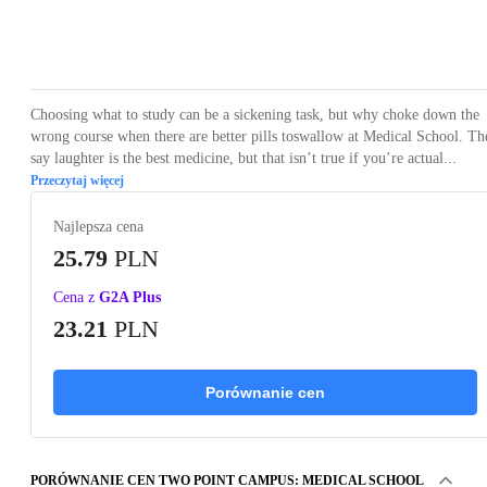
Loading...
Loading...
Loading...
Loading...
Loading
Choosing what to study can be a sickening task, but why choke down the
wrong course when there are better pills toswallow at Medical School. Th
say laughter is the best medicine, but that isn’t true if you’re actual...
Przeczytaj więcej
Najlepsza cena
25.79
PLN
Cena z
G2A Plus
23.21
PLN
Porównanie cen
PORÓWNANIE CEN TWO POINT CAMPUS: MEDICAL SCHOOL