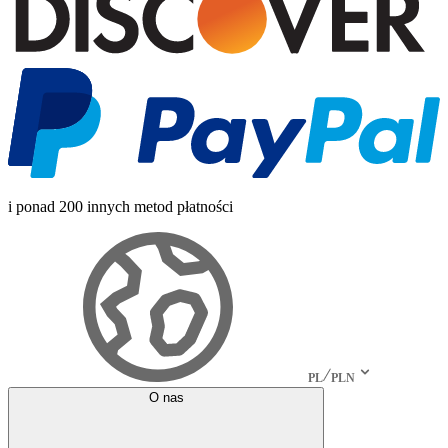
i ponad 200 innych metod płatności
PL
PLN
O nas