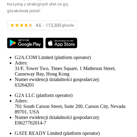
Korzystaj z atrakcyjnych ofert na gry,
gdziekolwiek jesteś!
4.6 - 113,300
głosów
G2A.COM Limited
(platform operator)
Adres:
31/F, Tower Two, Times Square, 1 Matheson Street,
Causeway Bay, Hong Kong
Numer ewidencji działalności gospodarczej:
63264201
G2A LLC
(platform operator)
Adres:
701 South Carson Street, Suite 200, Carson City, Nevada
89701, USA
Numer ewidencji działalności gospodarczej:
E0627762014-7
GATE READY Limited
(platform operator)