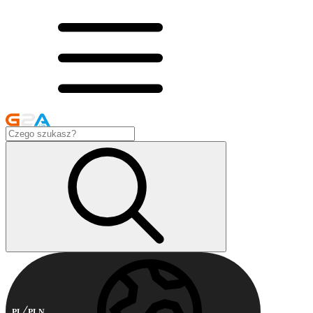
PL
PLN