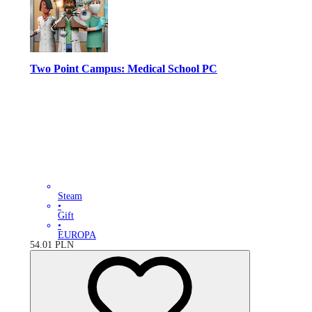
Two Point Campus: Medical School PC
Steam
•
Gift
•
EUROPA
54.01
PLN