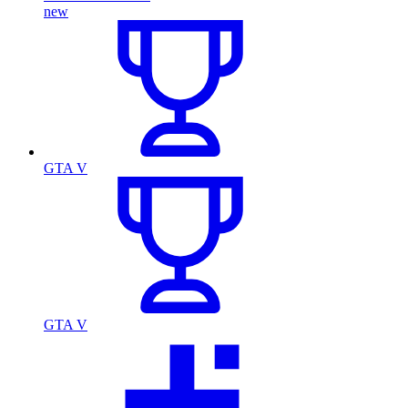
new
GTA V
GTA V