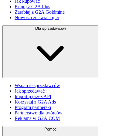
Jak kupować
Kupuj z G2A Plus
Zarabiaj z G2A Goldmine
Nowości ze świata gier
Dla sprzedawców
Wsparcie sprzedawców
Jak sprzedawać
Importuj przez API
Korzystaj z G2A Ads
Program partnerski
Partnerstwo dla twórców
Reklama w G2A.COM
Pomoc