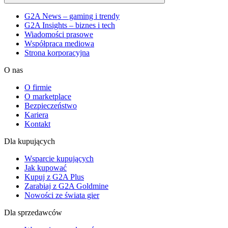
G2A News – gaming i trendy
G2A Insights – biznes i tech
Wiadomości prasowe
Współpraca mediowa
Strona korporacyjna
O nas
O firmie
O marketplace
Bezpieczeństwo
Kariera
Kontakt
Dla kupujących
Wsparcie kupujących
Jak kupować
Kupuj z G2A Plus
Zarabiaj z G2A Goldmine
Nowości ze świata gier
Dla sprzedawców