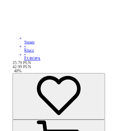
Steam
•
Klucz
•
EUROPA
25.79
PLN
42.99
PLN
-
40
%