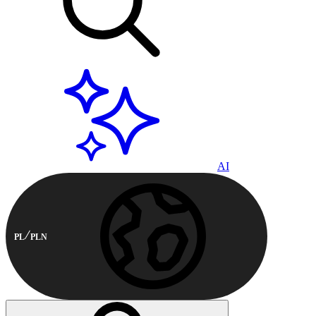
AI
PL
PLN