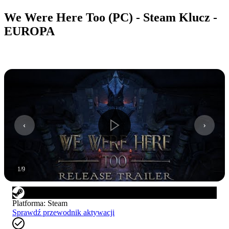
We Were Here Too (PC) - Steam Klucz -
EUROPA
1
/
9
Platforma
:
Steam
Sprawdź przewodnik aktywacji