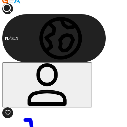
PL
PLN