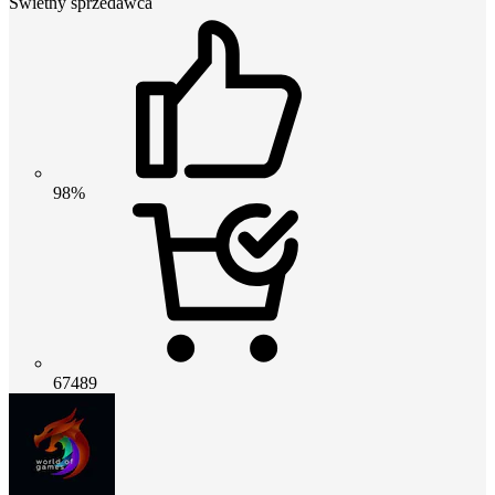
Świetny sprzedawca
98%
67489