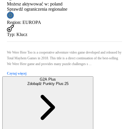
Możesz aktywować w:
poland
Sprawdź ograniczenia regionalne
Region
:
EUROPA
Typ
:
Klucz
We Were Here Too is a cooperative adventure video game developed and released by
Total Mayhem Games in 2018. This title is a direct continuation of the best-selling
We Were Here game and provides many puzzle challenges s ...
Czytaj więcej
G2A Plus
Zdobądź Punkty Plus:
25