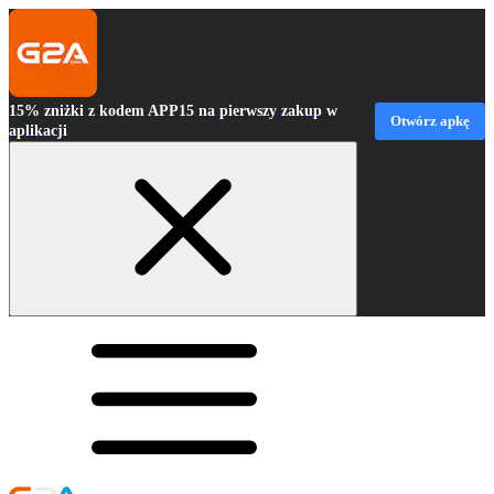
15% zniżki z kodem APP15 na pierwszy zakup w
Otwórz apkę
aplikacji