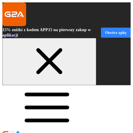
15% zniżki z kodem APP15 na pierwszy zakup w
Otwórz apkę
aplikacji