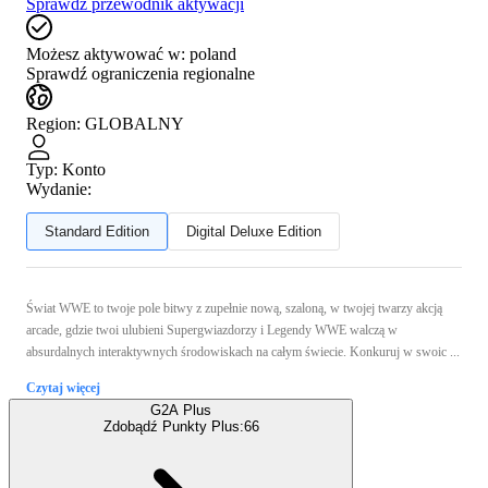
Sprawdź przewodnik aktywacji
Możesz aktywować w:
poland
Sprawdź ograniczenia regionalne
Region
:
GLOBALNY
Typ
:
Konto
Wydanie:
Standard Edition
Digital Deluxe Edition
Świat WWE to twoje pole bitwy z zupełnie nową, szaloną, w twojej twarzy akcją
arcade, gdzie twoi ulubieni Supergwiazdorzy i Legendy WWE walczą w
absurdalnych interaktywnych środowiskach na całym świecie. Konkuruj w swoic ...
Czytaj więcej
G2A Plus
Zdobądź Punkty Plus:
66