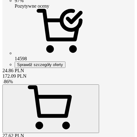
97%
Pozytywne oceny
14598
Sprawdź szczegóły oferty
24.86
PLN
172.09
PLN
-
86
%
27.62
PLN