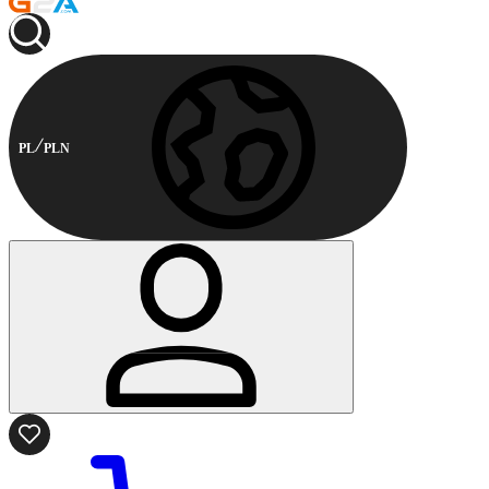
PL
PLN