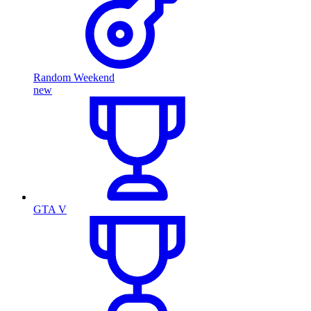
Random Weekend
new
GTA V