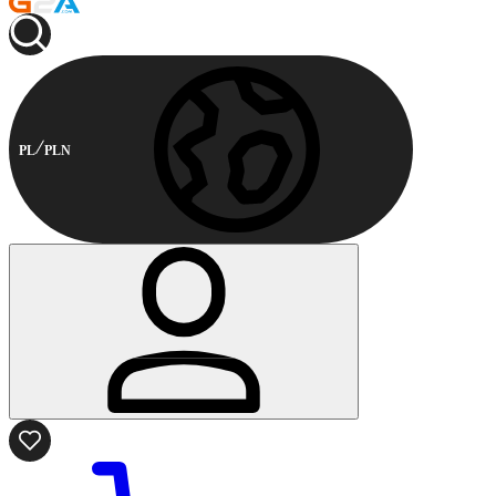
PL
PLN