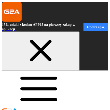
15% zniżki z kodem APP15 na pierwszy zakup w
Otwórz apkę
aplikacji