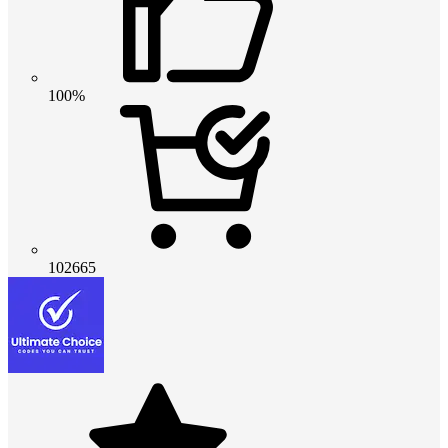
100%
102665