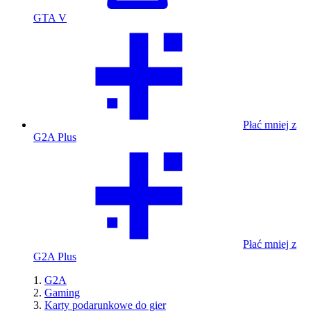
GTA V
Płać mniej z
G2A Plus
Płać mniej z
G2A Plus
G2A
Gaming
Karty podarunkowe do gier