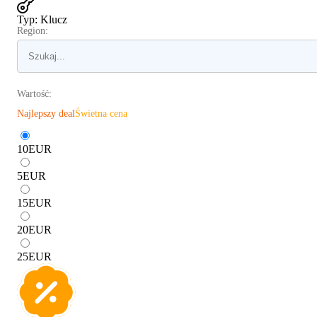
Typ
:
Klucz
Region:
Wartość:
Najlepszy deal
Świetna cena
10
EUR
5
EUR
15
EUR
20
EUR
25
EUR