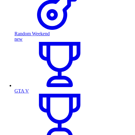
Random Weekend
new
GTA V