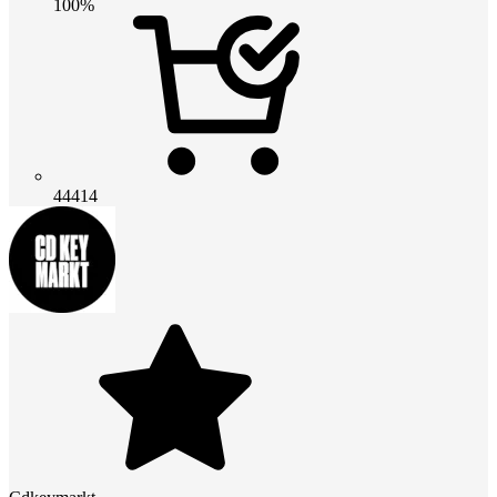
100%
44414