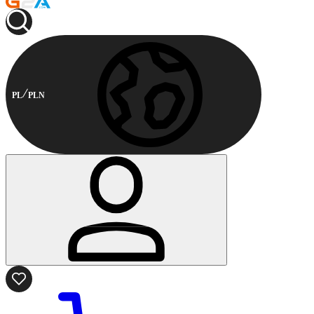
PL
PLN