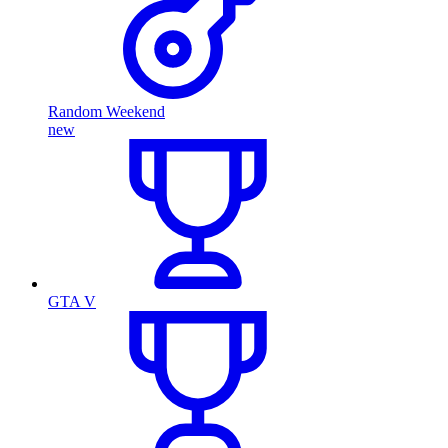
Random Weekend
new
GTA V