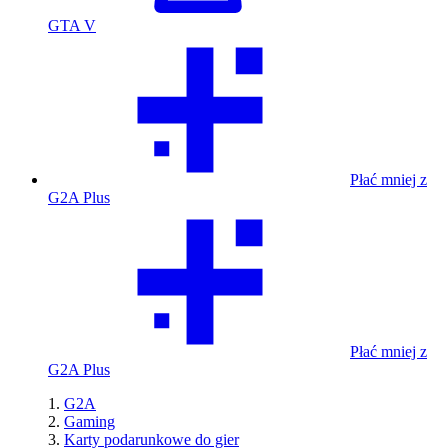
GTA V
Płać mniej z
G2A Plus
Płać mniej z
G2A Plus
G2A
Gaming
Karty podarunkowe do gier