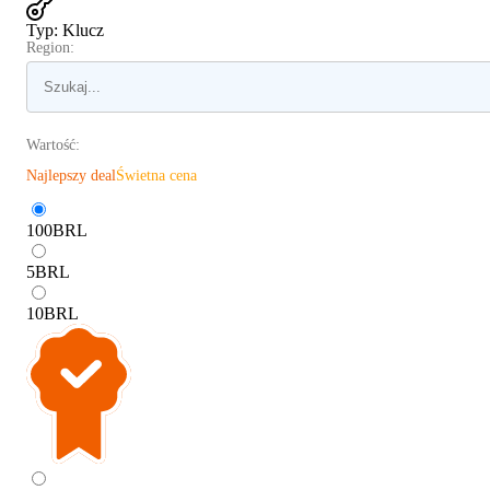
Typ
:
Klucz
Region:
Wartość:
Najlepszy deal
Świetna cena
100
BRL
5
BRL
10
BRL