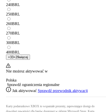
240
BRL
250
BRL
260
BRL
270
BRL
300
BRL
400
BRL
+
33
+
29
więcej
Nie możesz aktywować w
Polska
Sprawdź ograniczenia regionalne
Jak aktywować
Sprawdź przewodnik aktywacji
Karty podarunkowe XBOX to wspaniałe prezenty, zapewniające dostęp do
dowolnej zawartości dla fanów dostępnej w sklepie Microsoft Store. Karta