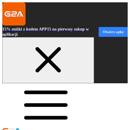
15% zniżki z kodem APP15 na pierwszy zakup w
Otwórz apkę
aplikacji