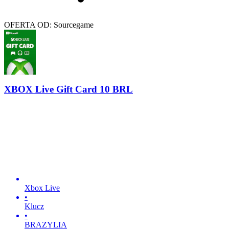
OFERTA OD: Sourcegame
XBOX Live Gift Card 10 BRL
Xbox Live
•
Klucz
•
BRAZYLIA