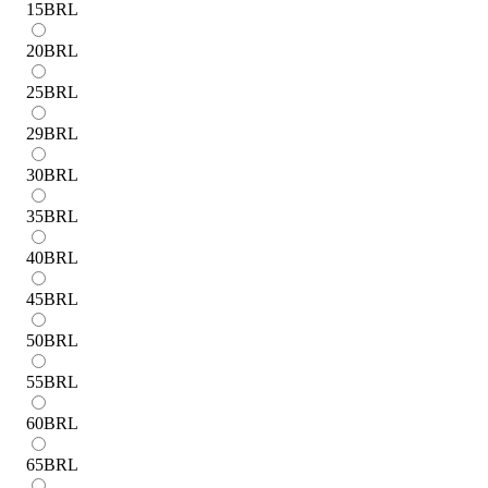
15
BRL
20
BRL
25
BRL
29
BRL
30
BRL
35
BRL
40
BRL
45
BRL
50
BRL
55
BRL
60
BRL
65
BRL