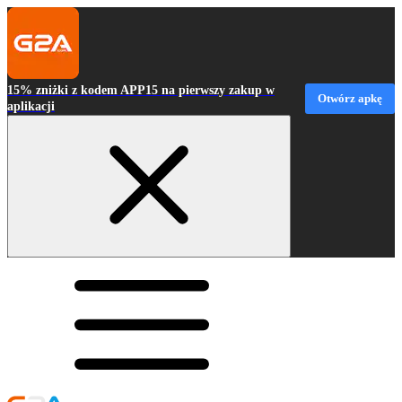
15% zniżki z kodem APP15 na pierwszy zakup w
Otwórz apkę
aplikacji