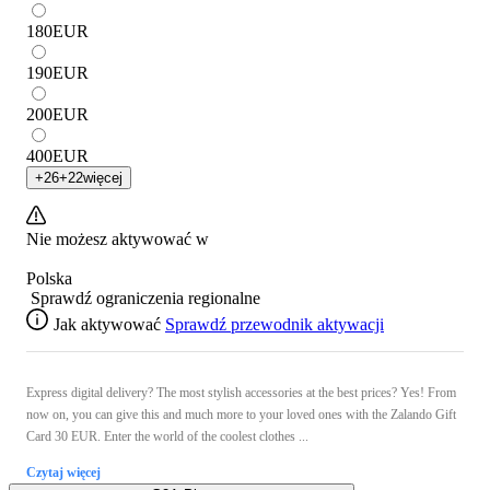
180
EUR
190
EUR
200
EUR
400
EUR
+
26
+
22
więcej
Nie możesz aktywować w
Polska
Sprawdź ograniczenia regionalne
Jak aktywować
Sprawdź przewodnik aktywacji
Express digital delivery? The most stylish accessories at the best prices? Yes! From
now on, you can give this and much more to your loved ones with the Zalando Gift
Card 30 EUR. Enter the world of the coolest clothes ...
Czytaj więcej