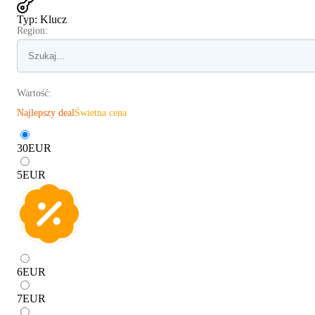
Typ
:
Klucz
Region:
Wartość:
Najlepszy deal
Świetna cena
30
EUR
5
EUR
6
EUR
7
EUR