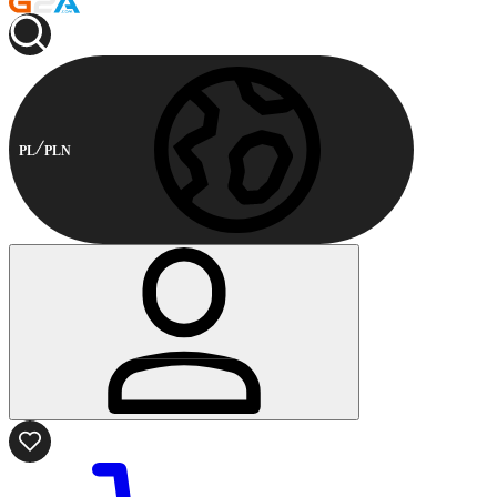
PL
PLN