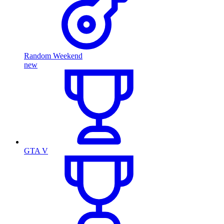
Random Weekend
new
GTA V