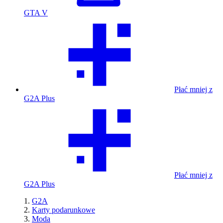
GTA V
Płać mniej z
G2A Plus
Płać mniej z
G2A Plus
G2A
Karty podarunkowe
Moda