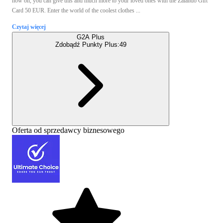
now on, you can give this and much more to your loved ones with the Zalando Gift
Card 50 EUR. Enter the world of the coolest clothes ...
Czytaj więcej
G2A Plus
Zdobądź Punkty Plus:
49
Oferta od sprzedawcy biznesowego