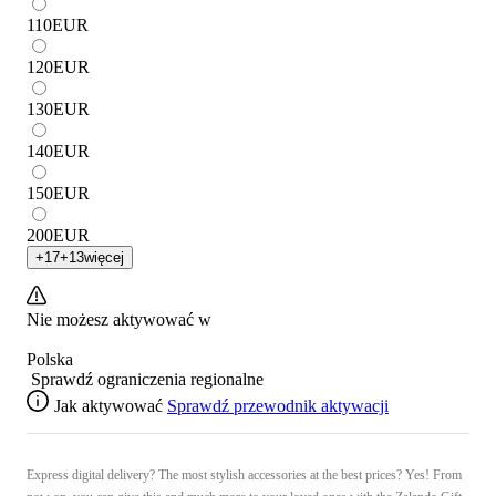
110
EUR
120
EUR
130
EUR
140
EUR
150
EUR
200
EUR
+
17
+
13
więcej
Nie możesz aktywować w
Polska
Sprawdź ograniczenia regionalne
Jak aktywować
Sprawdź przewodnik aktywacji
Express digital delivery? The most stylish accessories at the best prices? Yes! From