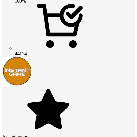
100%
44134
Instant_game