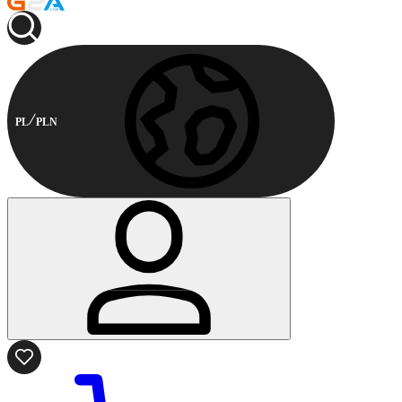
PL
PLN