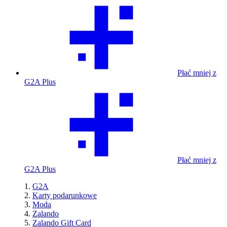
Płać mniej z
G2A Plus
Płać mniej z
G2A Plus
G2A
Karty podarunkowe
Moda
Zalando
Zalando Gift Card