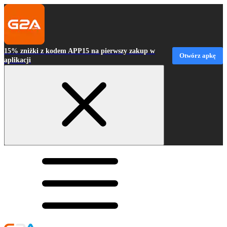
15% zniżki z kodem APP15 na pierwszy zakup w
Otwórz apkę
aplikacji