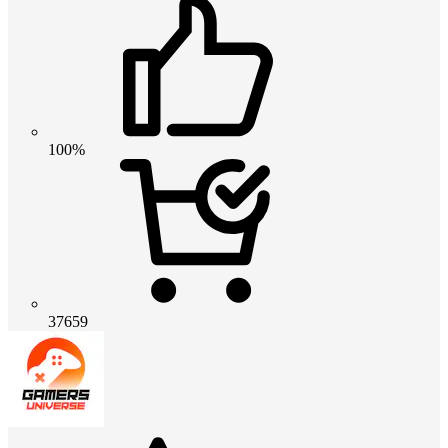
100%
37659