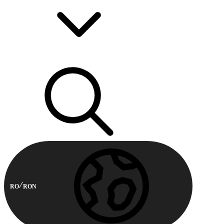
RO
RON