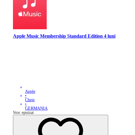
Apple Music Membership Standard Edition 4 luni
Apple
•
Cheie
•
GERMANIA
Stoc epuizat