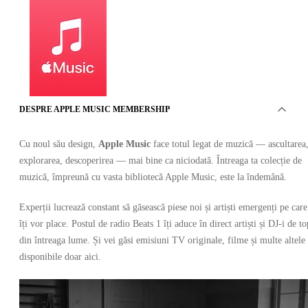
DESPRE APPLE MUSIC MEMBERSHIP
Apple Music Membership Trial 3 Months
Cu noul său design,
Apple Music
face totul legat de muzică — ascultarea
explorarea, descoperirea — mai bine ca niciodată. Întreaga ta colecție de
muzică, împreună cu vasta bibliotecă Apple Music, este la îndemână.
Experții lucrează constant să găsească piese noi și artiști emergenți pe care
îți vor place. Postul de radio Beats 1 îți aduce în direct artiști și DJ-i de to
din întreaga lume. Și vei găsi emisiuni TV originale, filme și multe altele
Apple
•
disponibile doar aici.
Cheie
•
ITALIA
Stoc epuizat