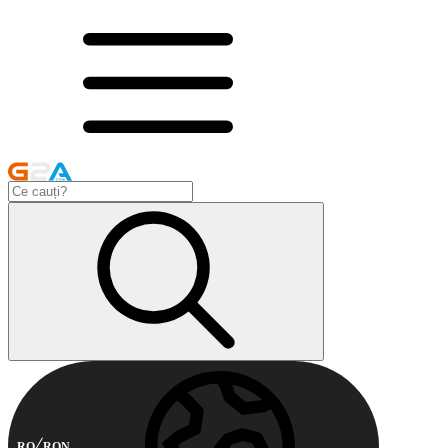
RO
RON