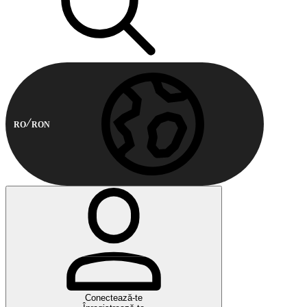
RO
RON
Conectează-te