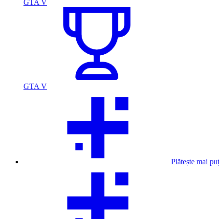
GTA V
GTA V
Plătește mai pu