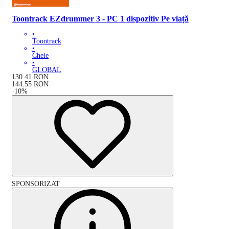
Toontrack EZdrummer 3 - PC 1 dispozitiv Pe viață
•
Toontrack
•
Cheie
•
GLOBAL
130.41
RON
144.55
RON
-
10
%
SPONSORIZAT