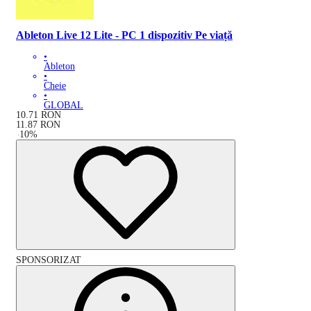
Ableton Live 12 Lite - PC 1 dispozitiv Pe viață
•
Ableton
•
Cheie
•
GLOBAL
10.71
RON
11.87
RON
-
10
%
SPONSORIZAT