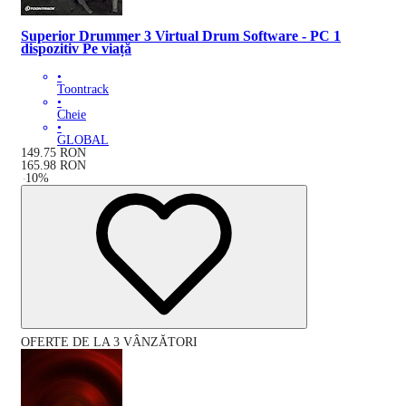
Superior Drummer 3 Virtual Drum Software - PC 1
dispozitiv Pe viață
•
Toontrack
•
Cheie
•
GLOBAL
149.75
RON
165.98
RON
-
10
%
OFERTE DE LA 3 VÂNZĂTORI