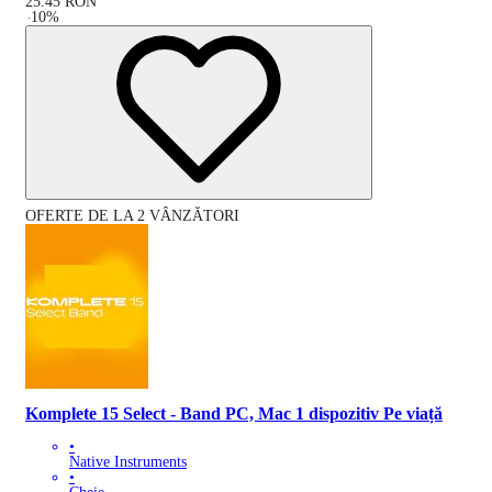
25.45
RON
-
10
%
OFERTE DE LA 2 VÂNZĂTORI
Komplete 15 Select - Band PC, Mac 1 dispozitiv Pe viață
•
Native Instruments
•