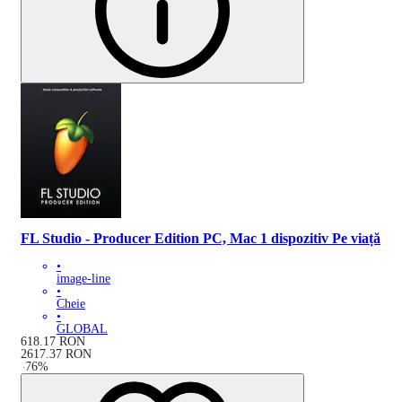
FL Studio - Producer Edition PC, Mac 1 dispozitiv Pe viață
•
image-line
•
Cheie
•
GLOBAL
618.17
RON
2617.37
RON
-
76
%