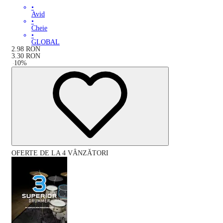
•
Avid
•
Cheie
•
GLOBAL
2.98
RON
3.30
RON
-
10
%
OFERTE DE LA 4 VÂNZĂTORI