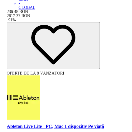
•
GLOBAL
236.48
RON
2617.37
RON
-
91
%
OFERTE DE LA 8 VÂNZĂTORI
Ableton Live Lite - PC, Mac 1 dispozitiv Pe viață