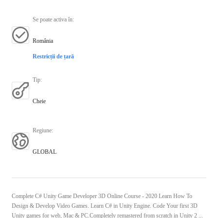
Se poate activa în
:
România
Restricții de țară
Tip
:
Cheie
Regiune
:
GLOBAL
Complete C# Unity Game Developer 3D Online Course - 2020 Learn How To
Design & Develop Video Games. Learn C# in Unity Engine. Code Your first 3D
Unity games for web, Mac & PC.Completely remastered from scratch in Unity 2 ...