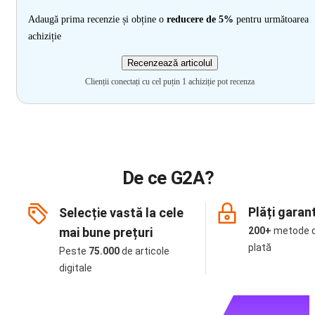
Adaugă prima recenzie și obține o
reducere de 5%
pentru următoarea
achiziție
Recenzează articolul
Clienții conectați cu cel puțin 1 achiziție pot recenza
De ce G2A?
Plăți garan
Selecție vastă la cele
mai bune prețuri
200+
metode 
plată
Peste
75.000
de articole
digitale