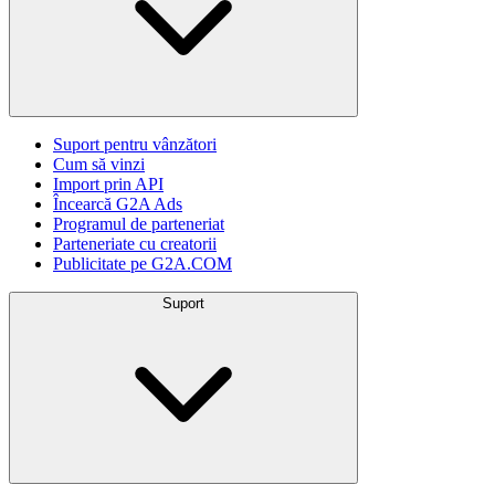
Suport pentru vânzători
Cum să vinzi
Import prin API
Încearcă G2A Ads
Programul de parteneriat
Parteneriate cu creatorii
Publicitate pe G2A.COM
Suport