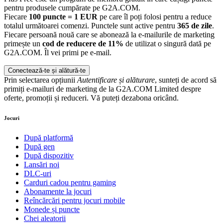
pentru produsele cumpărate pe G2A.COM.
Fiecare
100 puncte = 1 EUR
pe care îl poți folosi pentru a reduce
totalul următoarei comenzi. Punctele sunt active pentru
365 de zile
.
Fiecare persoană nouă care se abonează la e-mailurile de marketing
primește un
cod de reducere de 11%
de utilizat o singură dată pe
G2A.COM. Îl vei primi pe e-mail.
Conectează-te și alătură-te
Prin selectarea opțiunii
Autentificare și alăturare
, sunteți de acord să
primiți e-mailuri de marketing de la G2A.COM Limited despre
oferte, promoții și reduceri. Vă puteți dezabona oricând.
Jocuri
După platformă
După gen
După dispozitiv
Lansări noi
DLC-uri
Carduri cadou pentru gaming
Abonamente la jocuri
Reîncărcări pentru jocuri mobile
Monede și puncte
Chei aleatorii