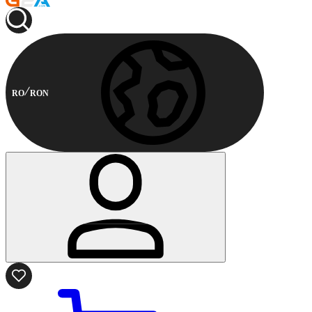
RO
RON