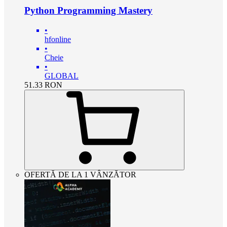
Python Programming Mastery
•
hfonline
•
Cheie
•
GLOBAL
51.33
RON
OFERTĂ DE LA 1 VÂNZĂTOR