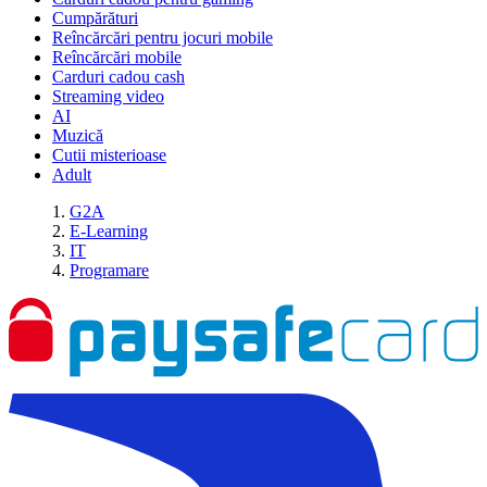
Cumpărături
Reîncărcări pentru jocuri mobile
Reîncărcări mobile
Carduri cadou cash
Streaming video
AI
Muzică
Cutii misterioase
Adult
G2A
E-Learning
IT
Programare