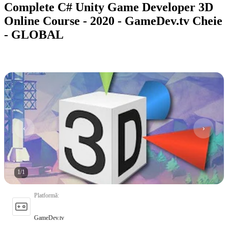
Complete C# Unity Game Developer 3D
Online Course - 2020 - GameDev.tv Cheie
- GLOBAL
1
/
1
Platformă
:
GameDev.tv