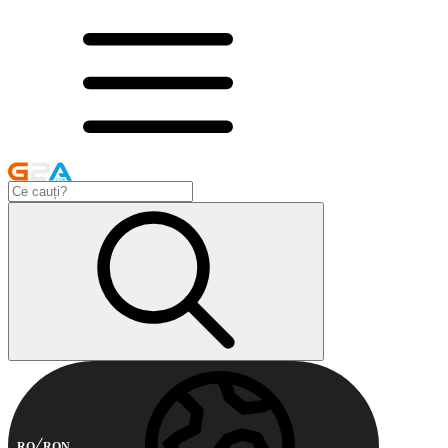
RO
RON