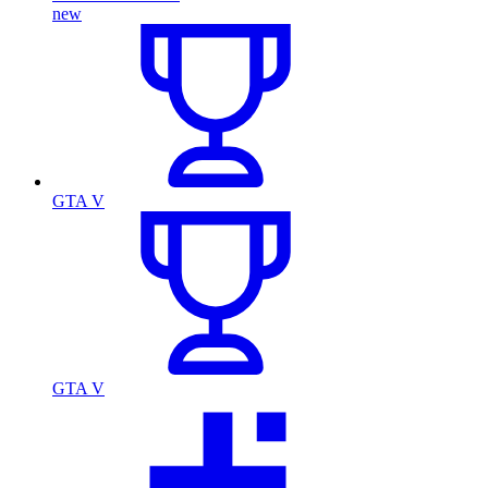
new
GTA V
GTA V