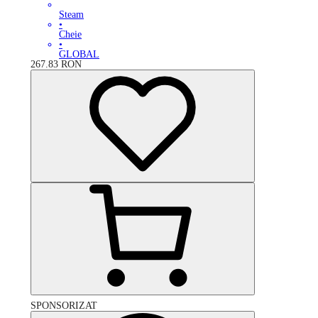
Steam
•
Cheie
•
GLOBAL
267.83
RON
SPONSORIZAT