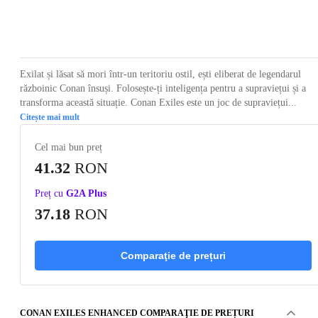
Loading...
Loading...
Loading...
Loading...
Loading
Exilat și lăsat să mori într-un teritoriu ostil, ești eliberat de legendarul
războinic Conan însuși. Folosește-ți inteligența pentru a supraviețui și a
transforma această situație. Conan Exiles este un joc de supraviețui...
Citește mai mult
Cel mai bun preț
41.32
RON
Preț cu
G2A Plus
37.18
RON
Comparaţie de prețuri
CONAN EXILES ENHANCED COMPARAŢIE DE PREȚURI