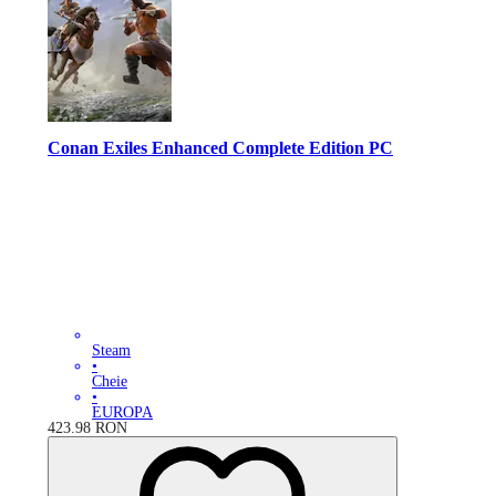
Conan Exiles Enhanced Complete Edition PC
Steam
•
Cheie
•
EUROPA
423.98
RON