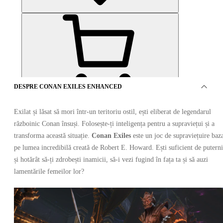
DESPRE CONAN EXILES ENHANCED
OFERTE DE LA 3 VÂNZĂTORI
Exilat și lăsat să mori într-un teritoriu ostil, ești eliberat de legendarul
războinic Conan însuși. Folosește-ți inteligența pentru a supraviețui și a
transforma această situație.
Conan Exiles
este un joc de supraviețuire baz
pe lumea incredibilă creată de Robert E. Howard. Ești suficient de putern
și hotărât să-ți zdrobești inamicii, să-i vezi fugind în fața ta și să auzi
lamentările femeilor lor?
Conan Exiles Enhanced Isle of Siptah Edition PC