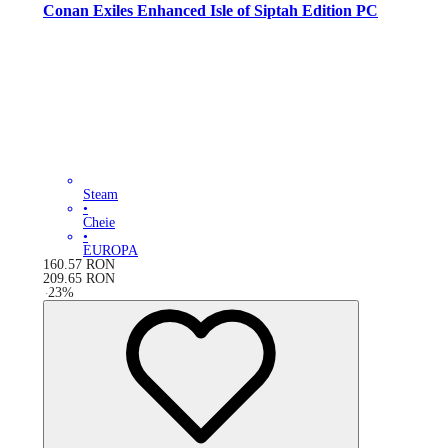
Conan Exiles Enhanced Isle of Siptah Edition PC
Steam
•
Cheie
•
EUROPA
160.57
RON
209.65
RON
-
23
%