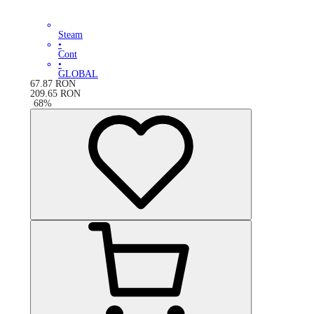
Steam
•
Cont
•
GLOBAL
67.87
RON
209.65
RON
-
68
%