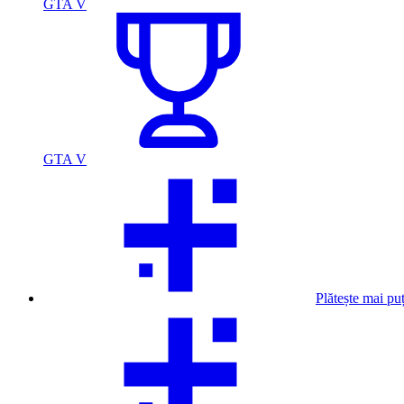
GTA V
GTA V
Plătește mai pu