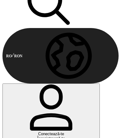
RO
RON
Conectează-te