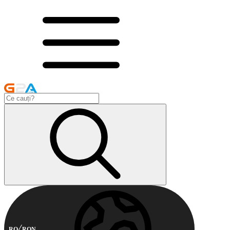
RO
RON