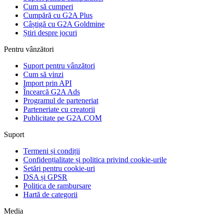
Cum să cumperi
Cumpără cu G2A Plus
Câștigă cu G2A Goldmine
Știri despre jocuri
Pentru vânzători
Suport pentru vânzători
Cum să vinzi
Import prin API
Încearcă G2A Ads
Programul de parteneriat
Parteneriate cu creatorii
Publicitate pe G2A.COM
Suport
Termeni și condiții
Confidențialitate și politica privind cookie-urile
Setări pentru cookie-uri
DSA și GPSR
Politica de rambursare
Hartă de categorii
Media