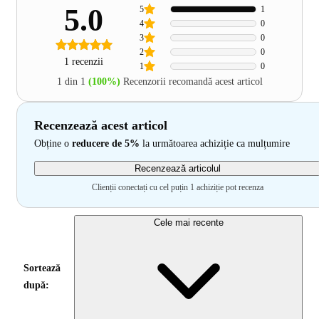
5.0
5
1
4
0
3
0
2
0
1 recenzii
1
0
1 din 1
(100%)
Recenzorii recomandă acest articol
Recenzează acest articol
Obține o
reducere de 5%
la următoarea achiziție ca mulțumire
Recenzează articolul
Clienții conectați cu cel puțin 1 achiziție pot recenza
Cele mai recente
Sortează
după: