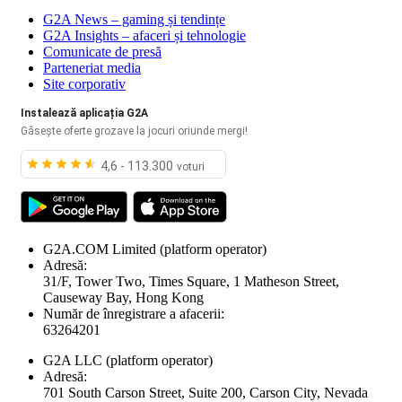
G2A News – gaming și tendințe
G2A Insights – afaceri și tehnologie
Comunicate de presă
Parteneriat media
Site corporativ
Instalează aplicația G2A
Găsește oferte grozave la jocuri oriunde mergi!
4,6 - 113.300
voturi
G2A.COM Limited
(platform operator)
Adresă:
31/F, Tower Two, Times Square, 1 Matheson Street,
Causeway Bay, Hong Kong
Număr de înregistrare a afacerii:
63264201
G2A LLC
(platform operator)
Adresă:
701 South Carson Street, Suite 200, Carson City, Nevada