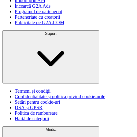
Import prin API
Încearcă G2A Ads
Programul de parteneriat
Parteneriate cu creatorii
Publicitate pe G2A.COM
Suport
Termeni și condiții
Confidențialitate și politica privind cookie-urile
Setări pentru cookie-uri
DSA și GPSR
Politica de rambursare
Hartă de categorii
Media