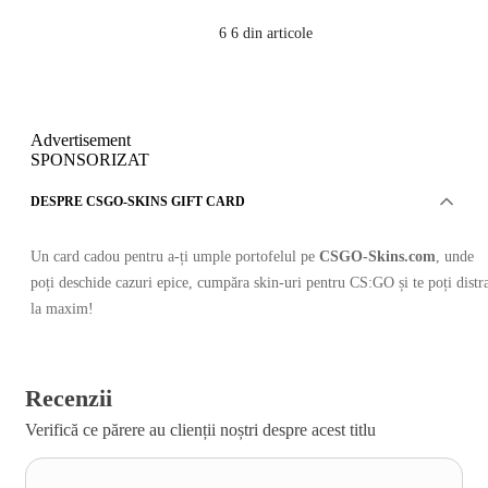
6
6 din articole
Advertisement
SPONSORIZAT
DESPRE CSGO-SKINS GIFT CARD
Un card cadou pentru a-ți umple portofelul pe
CSGO-Skins.com
, unde
poți deschide cazuri epice, cumpăra skin-uri pentru CS:GO și te poți distr
la maxim!
Recenzii
Verifică ce părere au clienții noștri despre acest titlu