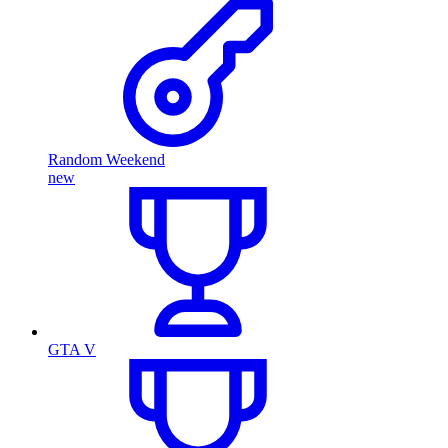
Random Weekend
new
GTA V