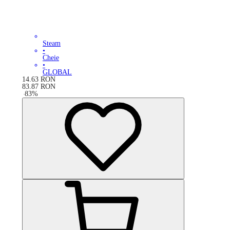
Steam
•
Cheie
•
GLOBAL
14.63
RON
83.87
RON
-
83
%