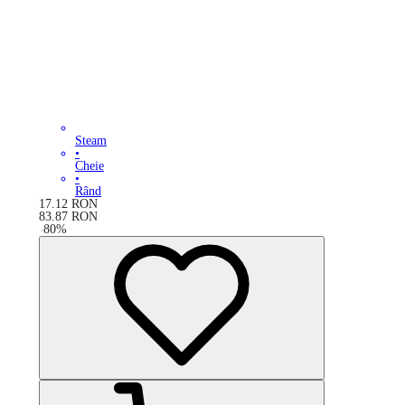
Steam
•
Cheie
•
Rând
17.12
RON
83.87
RON
-
80
%