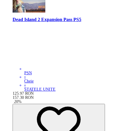
Dead Island 2 Expansion Pass PS5
PSN
•
Cheie
•
STATELE UNITE
125.97
RON
157.30
RON
-
20
%