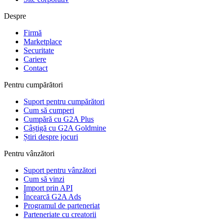
Despre
Firmă
Marketplace
Securitate
Cariere
Contact
Pentru cumpărători
Suport pentru cumpărători
Cum să cumperi
Cumpără cu G2A Plus
Câștigă cu G2A Goldmine
Știri despre jocuri
Pentru vânzători
Suport pentru vânzători
Cum să vinzi
Import prin API
Încearcă G2A Ads
Programul de parteneriat
Parteneriate cu creatorii