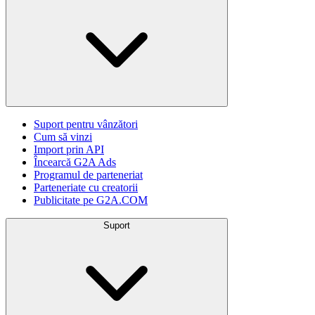
Suport pentru vânzători
Cum să vinzi
Import prin API
Încearcă G2A Ads
Programul de parteneriat
Parteneriate cu creatorii
Publicitate pe G2A.COM
Suport