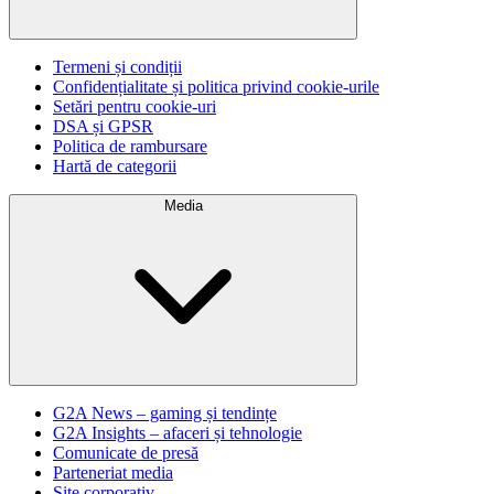
Termeni și condiții
Confidențialitate și politica privind cookie-urile
Setări pentru cookie-uri
DSA și GPSR
Politica de rambursare
Hartă de categorii
Media
G2A News – gaming și tendințe
G2A Insights – afaceri și tehnologie
Comunicate de presă
Parteneriat media
Site corporativ