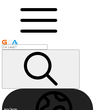
RO
RON