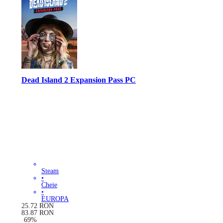
Dead Island 2 Expansion Pass PC
Steam
•
Cheie
•
EUROPA
25.72
RON
83.87
RON
-
69
%