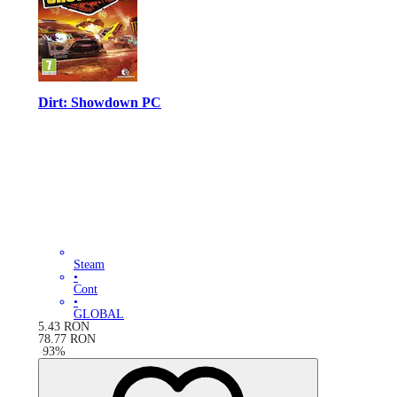
Dirt: Showdown PC
Steam
•
Cont
•
GLOBAL
5.43
RON
78.77
RON
-
93
%