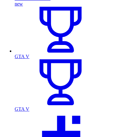
new
GTA V
GTA V