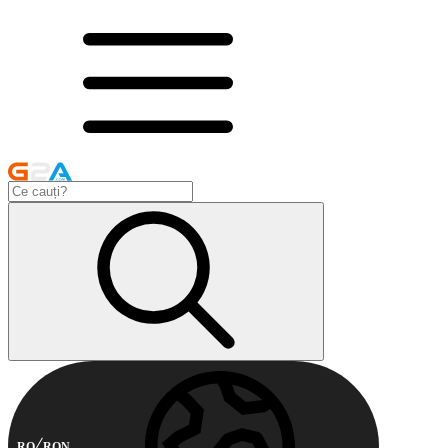
RO
RON