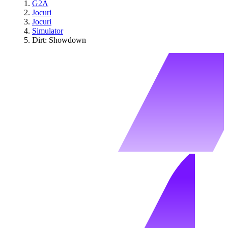
G2A
Jocuri
Jocuri
Simulator
Dirt: Showdown