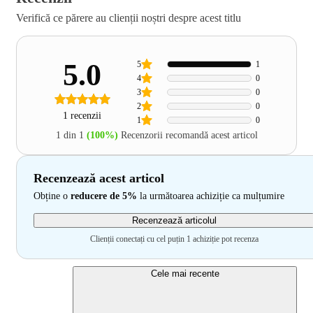
Verifică ce părere au clienții noștri despre acest titlu
5.0
5
1
4
0
3
0
2
0
1 recenzii
1
0
1 din 1
(100%)
Recenzorii recomandă acest articol
Recenzează acest articol
Obține o
reducere de 5%
la următoarea achiziție ca mulțumire
Recenzează articolul
Clienții conectați cu cel puțin 1 achiziție pot recenza
Cele mai recente