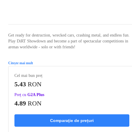
Loading...
Loading...
Loading...
Loading...
Loading
Get ready for destruction, wrecked cars, crashing metal, and endless fun.
Play DiRT Showdown and become a part of spectacular competitions in
arenas worldwide - solo or with friends!
Citește mai mult
Cel mai bun preț
5.43
RON
Preț cu
G2A Plus
4.89
RON
Comparaţie de prețuri