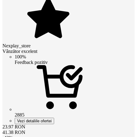
Nexplay_store
Vânzător excelent
100%
Feedback pozitiv
2885
Vezi detaliile ofertei
23.97
RON
41.38
RON