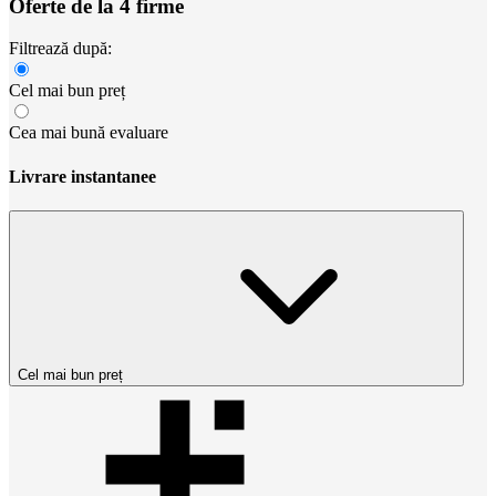
Oferte de la 4 firme
Filtrează după:
Cel mai bun preț
Cea mai bună evaluare
Livrare instantanee
Cel mai bun preț