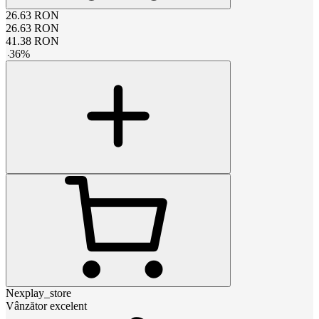
26.63
RON
26.63
RON
41.38
RON
-
36
%
Nexplay_store
Vânzător excelent