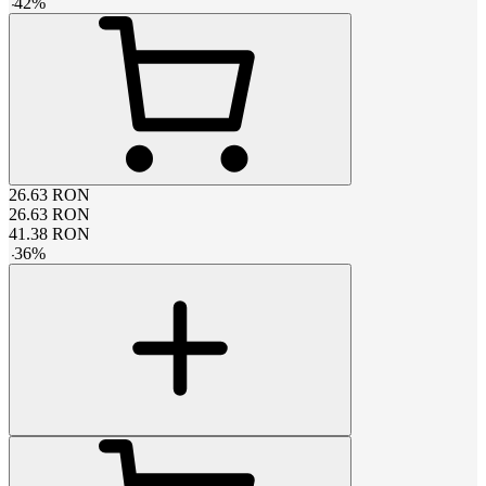
-
42
%
26.63
RON
26.63
RON
41.38
RON
-
36
%