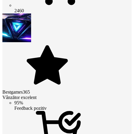
2460
Bestgames365
Vânzător excelent
95%
Feedback pozitiv