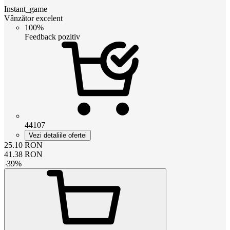
Instant_game
Vânzător excelent
100%
Feedback pozitiv
44107
Vezi detaliile ofertei
25.10
RON
41.38
RON
-
39
%