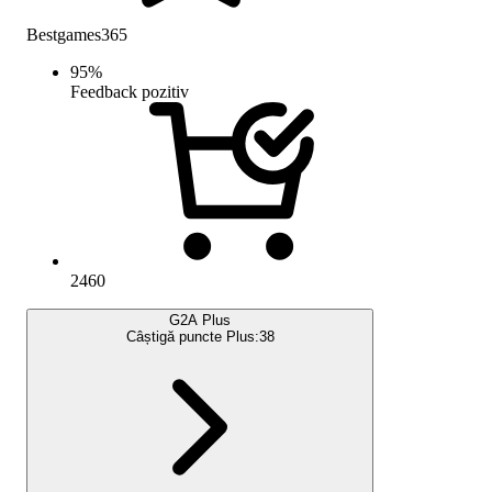
Bestgames365
95
%
Feedback pozitiv
2460
G2A Plus
Câștigă puncte Plus:
38