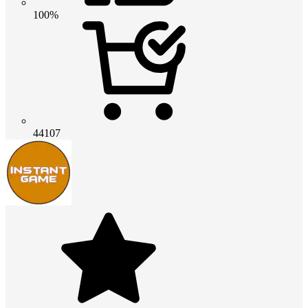
100%
44107