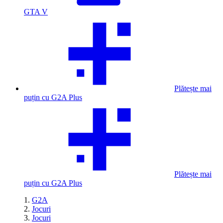
GTA V
Plătește mai
puțin cu G2A Plus
Plătește mai
puțin cu G2A Plus
G2A
Jocuri
Jocuri