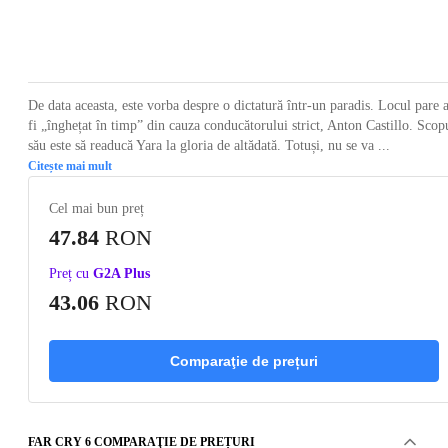
Loading...
Loading...
Loading...
Loading...
Loading
De data aceasta, este vorba despre o dictatură într-un paradis. Locul pare 
fi „înghețat în timp” din cauza conducătorului strict, Anton Castillo. Scop
său este să readucă Yara la gloria de altădată. Totuși, nu se va ...
Citește mai mult
Cel mai bun preț
47.84
RON
Preț cu
G2A Plus
43.06
RON
Comparaţie de prețuri
FAR CRY 6 COMPARAŢIE DE PREȚURI