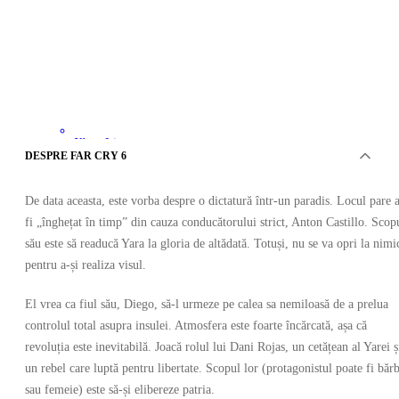
Xbox Live
•
DESPRE FAR CRY 6
Cheie
•
ARGENTINA
De data aceasta, este vorba despre o dictatură într-un paradis. Locul pare 
100.99
RON
314.61
RON
fi „înghețat în timp” din cauza conducătorului strict, Anton Castillo. Scop
-
68
%
său este să readucă Yara la gloria de altădată. Totuși, nu se va opri la nimi
pentru a-și realiza visul.
El vrea ca fiul său, Diego, să-l urmeze pe calea sa nemiloasă de a prelua
controlul total asupra insulei. Atmosfera este foarte încărcată, așa că
revoluția este inevitabilă. Joacă rolul lui Dani Rojas, un cetățean al Yarei ș
un rebel care luptă pentru libertate. Scopul lor (protagonistul poate fi băr
sau femeie) este să-și elibereze patria.