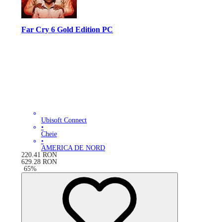
Far Cry 6 Gold Edition PC
Ubisoft Connect
•
Cheie
•
AMERICA DE NORD
220.41
RON
629.28
RON
-
65
%