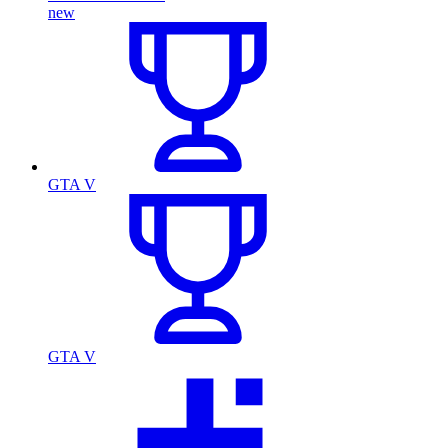
new
GTA V
GTA V