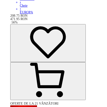
•
Cheie
•
EUROPA
208.75
RON
471.95
RON
-
56
%
OFERTE DE LA 21 VÂNZĂTORI