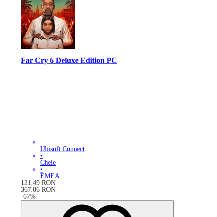
Far Cry 6 Deluxe Edition PC
Ubisoft Connect
•
Cheie
•
EMEA
121.49
RON
367.06
RON
-
67
%