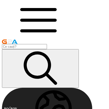
RO
RON