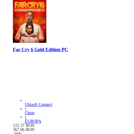
Far Cry 6 Gold Edition PC
Ubisoft Connect
•
Cheie
•
EUROPA
125.37
RON
367.06
RON
-
66
%