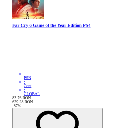
Far Cry 6 Game of the Year Edition PS4
PSN
•
Cont
•
GLOBAL
83.76
RON
629.28
RON
-
87
%