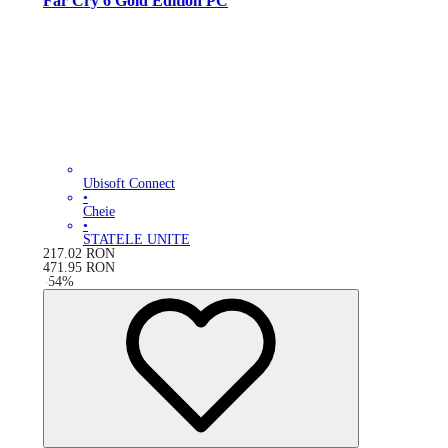
Far Cry 6 Gold Edition PC
Ubisoft Connect
•
Cheie
•
STATELE UNITE
217.02
RON
471.95
RON
-
54
%