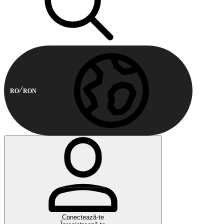
RO
RON
Conectează-te