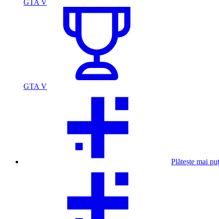
GTA V
GTA V
Plătește mai pu