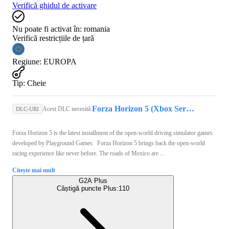
Verifică ghidul de activare
Nu poate fi activat în:
romania
Verifică restricțiile de țară
Regiune
:
EUROPA
Tip
:
Cheie
Forza Horizon 5 (Xbox Series X/S, PC) - Xbox Live Key - GLOBAL
Acest DLC necesită:
DLC-URI
Forza Horizon 5 is the latest installment of the open-world driving simulator games
developed by Playground Games. Forza Horizon 5 brings back the open-world
racing experience like never before. The roads of Mexico are ...
Citește mai mult
G2A Plus
Câștigă puncte Plus:
110