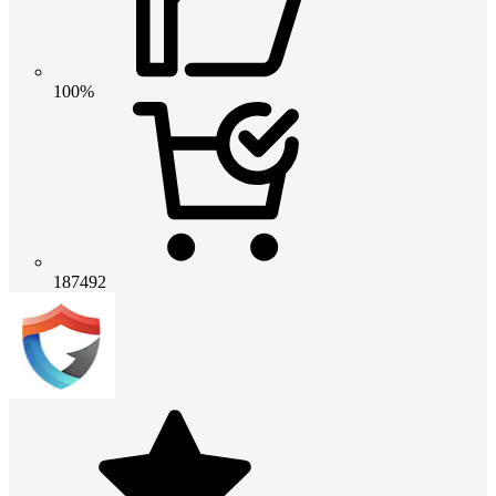
100%
187492