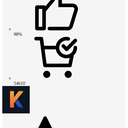
98%
54610