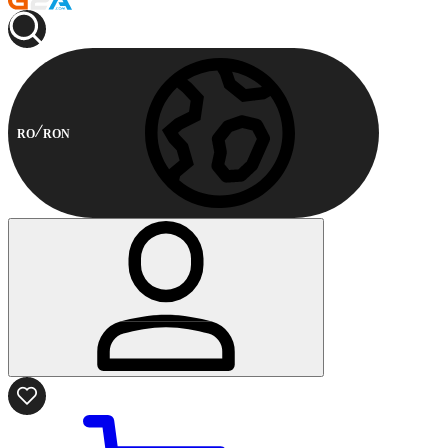
RO
RON