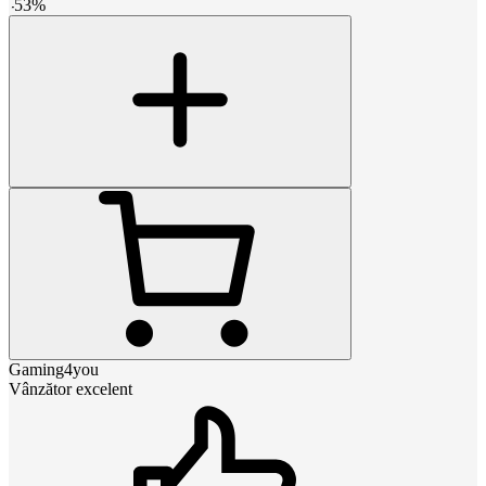
-
53
%
Gaming4you
Vânzător excelent