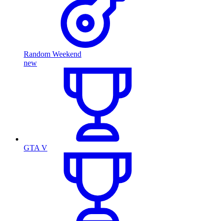
Random Weekend
new
GTA V