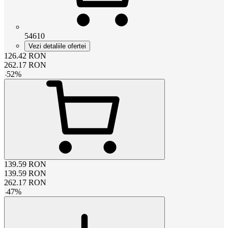
54610
Vezi detaliile ofertei
126.42
RON
262.17
RON
-
52
%
139.59
RON
139.59
RON
262.17
RON
-
47
%