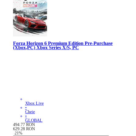
Forza Horizon 6 Premium Edition Pre-Purchase
(Xbox,PC) Xbox Series X/S, PC
Xbox Live
•
Cheie
•
GLOBAL
494.77
RON
629.28
RON
-
21
%