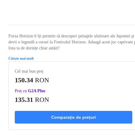
Loading...
Loading...
Loading...
Loading...
Loading
Forza Horizon 6 îți permite să descoperi peisajele uluitoare ale Japoniei și
devii o legendă a cursei la Festivalul Horizon. Adaugă acest joc captivant 
lista ta de dorințe chiar astăzi!
Citește mai mult
Cel mai bun preț
150.34
RON
Preț cu
G2A Plus
135.31
RON
Comparaţie de prețuri