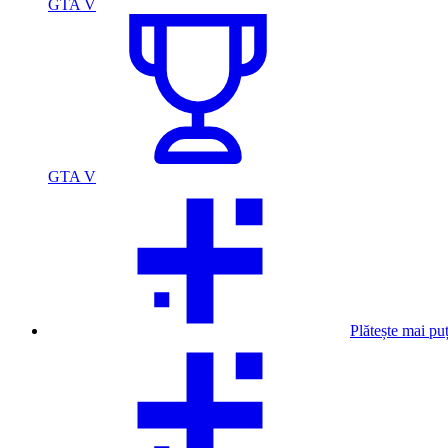
GTA V
GTA V
Plătește mai pu