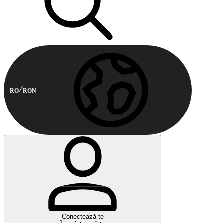
RO
RON
Conectează-te