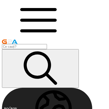
RO
RON