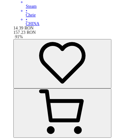
Steam
•
Cheie
•
CHINA
14.39
RON
157.23
RON
-
91
%