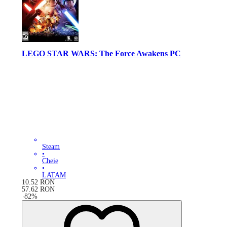
LEGO STAR WARS: The Force Awakens PC
Steam
•
Cheie
•
LATAM
10.52
RON
57.62
RON
-
82
%