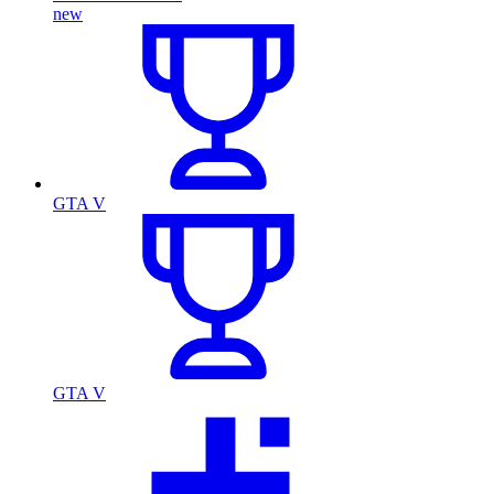
new
GTA V
GTA V