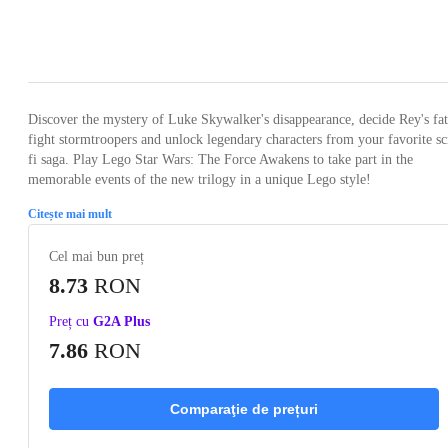
Loading...
Loading...
Loading...
Loading...
Loading
Discover the mystery of Luke Skywalker's disappearance, decide Rey's fat
fight stormtroopers and unlock legendary characters from your favorite sc
fi saga. Play Lego Star Wars: The Force Awakens to take part in the
memorable events of the new trilogy in a unique Lego style!
Citește mai mult
Cel mai bun preț
8.73
RON
Preț cu
G2A Plus
7.86
RON
Comparaţie de prețuri