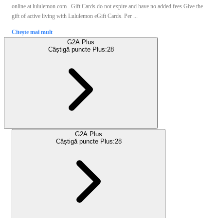
online at lululemon.com . Gift Cards do not expire and have no added fees.Give the
gift of active living with Lululemon eGift Cards. Per ...
Citește mai mult
G2A Plus
Câștigă puncte Plus:
28
G2A Plus
Câștigă puncte Plus:
28