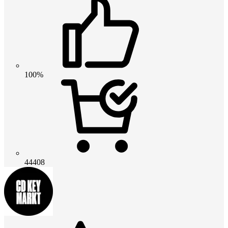
100%
44408