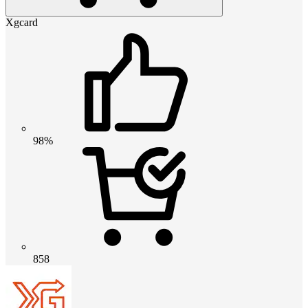
Xgcard
98%
858