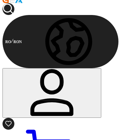
RO
RON