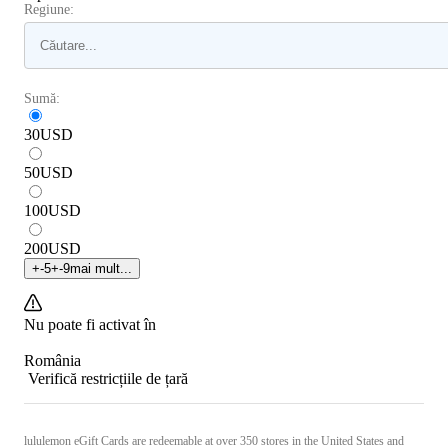
Regiune:
Sumă:
30
USD
50
USD
100
USD
200
USD
+
-5
+
-9
mai mult...
Nu poate fi activat în
România
Verifică restricțiile de țară
lululemon eGift Cards are redeemable at over 350 stores in the United States and