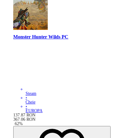
Monster Hunter Wilds PC
Steam
•
Cheie
•
EUROPA
137.87
RON
367.06
RON
-
62
%