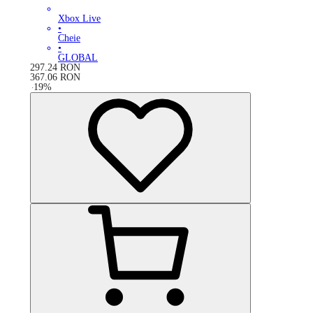
Xbox Live
•
Cheie
•
GLOBAL
297.24
RON
367.06
RON
-
19
%