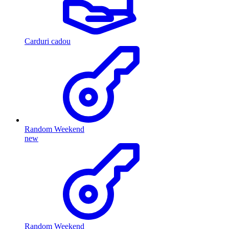
Carduri cadou
Random Weekend
new
Random Weekend