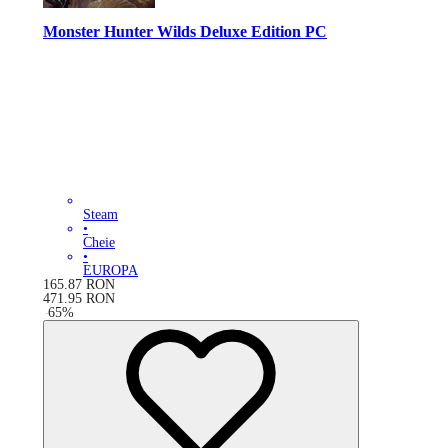
Monster Hunter Wilds Deluxe Edition PC
Steam
•
Cheie
•
EUROPA
165.87
RON
471.95
RON
-
65
%