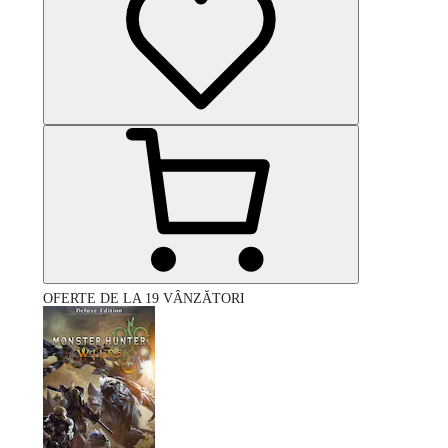
OFERTE DE LA 19 VÂNZĂTORI