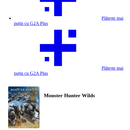
Plătește mai
puțin cu G2A Plus
Plătește mai
puțin cu G2A Plus
Monster Hunter Wilds