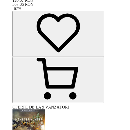
120.07
RON
367.06
RON
-
67
%
OFERTE DE LA 9 VÂNZĂTORI