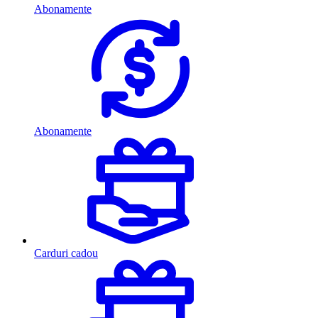
Abonamente
Abonamente
Carduri cadou