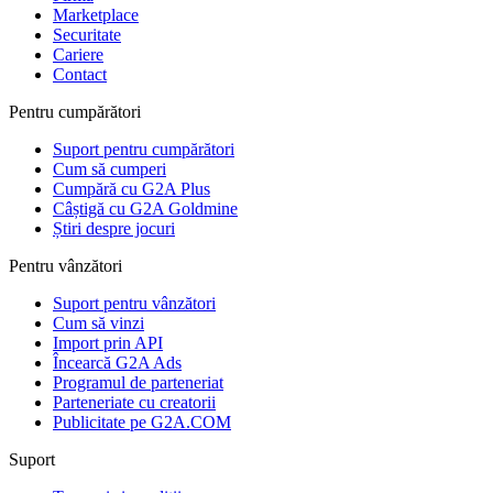
Marketplace
Securitate
Cariere
Contact
Pentru cumpărători
Suport pentru cumpărători
Cum să cumperi
Cumpără cu G2A Plus
Câștigă cu G2A Goldmine
Știri despre jocuri
Pentru vânzători
Suport pentru vânzători
Cum să vinzi
Import prin API
Încearcă G2A Ads
Programul de parteneriat
Parteneriate cu creatorii
Publicitate pe G2A.COM
Suport