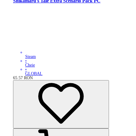
Shikamaru's Tale Extra Scenario Pack PC
Steam
•
Cheie
•
GLOBAL
65.57
RON