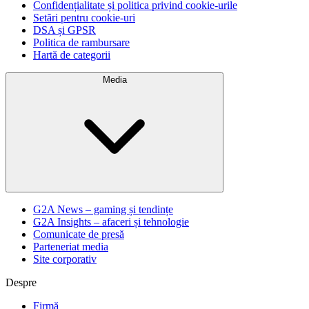
Confidențialitate și politica privind cookie-urile
Setări pentru cookie-uri
DSA și GPSR
Politica de rambursare
Hartă de categorii
Media
G2A News – gaming și tendințe
G2A Insights – afaceri și tehnologie
Comunicate de presă
Parteneriat media
Site corporativ
Despre
Firmă