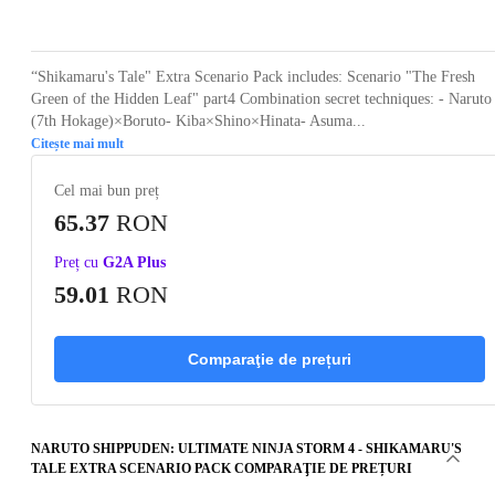
Loading...
Loading...
Loading...
Loading...
“Shikamaru's Tale" Extra Scenario Pack includes: Scenario "The Fresh
Green of the Hidden Leaf" part4 Combination secret techniques: - Naruto
(7th Hokage)×Boruto- Kiba×Shino×Hinata- Asuma...
Citește mai mult
Cel mai bun preț
65.37
RON
Preț cu
G2A Plus
59.01
RON
Comparaţie de prețuri
NARUTO SHIPPUDEN: ULTIMATE NINJA STORM 4 - SHIKAMARU'S
TALE EXTRA SCENARIO PACK COMPARAŢIE DE PREȚURI