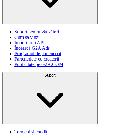
Suport pentru vânzători
Cum să vinzi
Import prin API
Încearcă G2A Ads
Programul de parteneriat
Parteneriate cu creatorii
Publicitate pe G2A.COM
Suport
Termeni și condiții