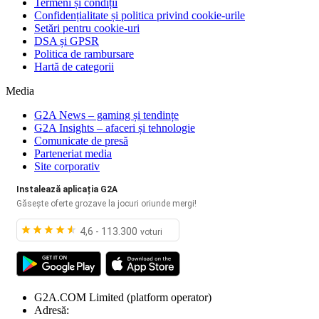
Termeni și condiții
Confidențialitate și politica privind cookie-urile
Setări pentru cookie-uri
DSA și GPSR
Politica de rambursare
Hartă de categorii
Media
G2A News – gaming și tendințe
G2A Insights – afaceri și tehnologie
Comunicate de presă
Parteneriat media
Site corporativ
Instalează aplicația G2A
Găsește oferte grozave la jocuri oriunde mergi!
4,6 - 113.300
voturi
G2A.COM Limited
(platform operator)
Adresă: