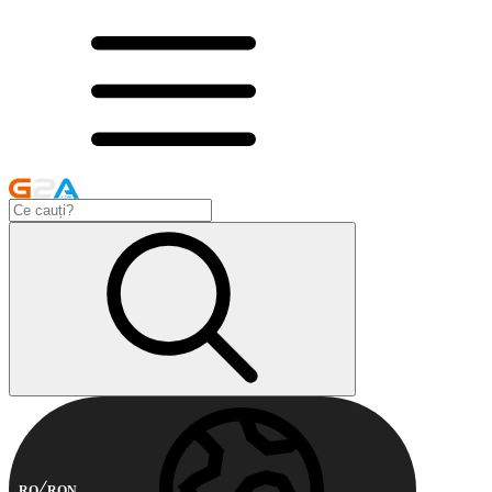
RO
RON