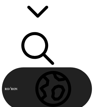
RO
RON