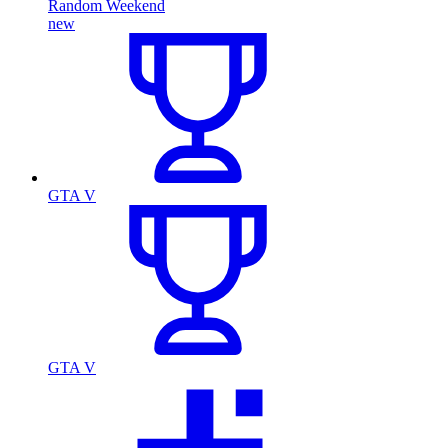
Random Weekend
new
GTA V
GTA V