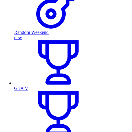
Random Weekend
new
GTA V