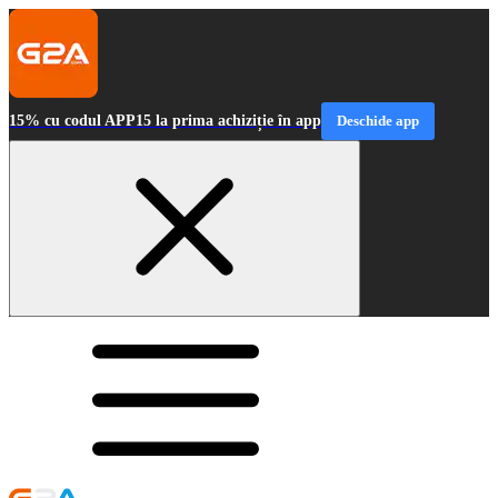
15% cu codul APP15 la prima achiziție în app
Deschide app