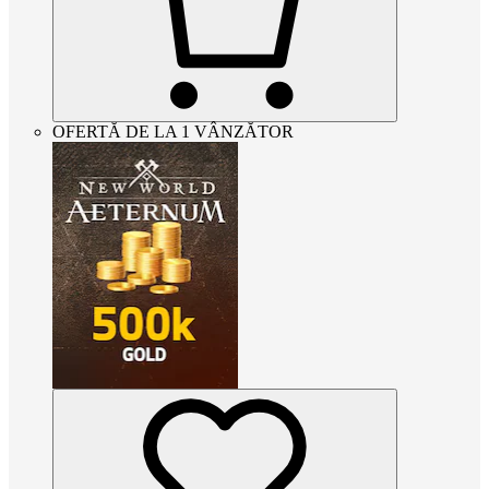
OFERTĂ DE LA 1 VÂNZĂTOR