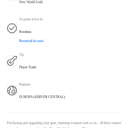
New World Gold
Se poate activa în
:
România
Restricții de țară
Tip
:
Player Trade
Regiune
:
EUROPA (SERVER CENTRAL)
Purchasing and upgrading your gear, repairing weapons and so on – all these require