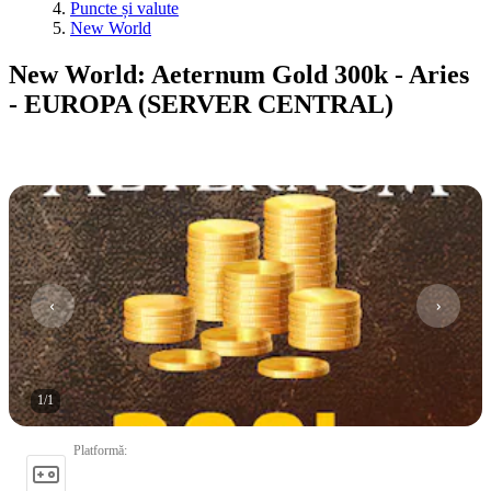
Puncte și valute
New World
New World: Aeternum Gold 300k - Aries
- EUROPA (SERVER CENTRAL)
1
/
1
Platformă
: