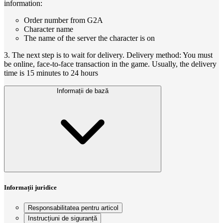
information:
Order number from G2A
Character name
The name of the server the character is on
3. The next step is to wait for delivery. Delivery method: You must
be online, face-to-face transaction in the game. Usually, the delivery
time is 15 minutes to 24 hours
Informații de bază
Informații juridice
Responsabilitatea pentru articol
Instrucțiuni de siguranță