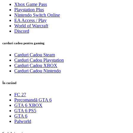
Xbox Game Pass
Playstation Plus
Nintendo Switch Online
EA Access / Play
World of Warcraft
Discord
carduri cadou pentru gaming
Carduri Cadou Steam
Carduri Cadou Playstation
Carduri Cadou XBOX
Carduri Cadou Nintendo
În curând
FC 27
Precomandă GTA 6
GTA 6 XBOX
GTA 6 PS5
GTA 6
Palworld