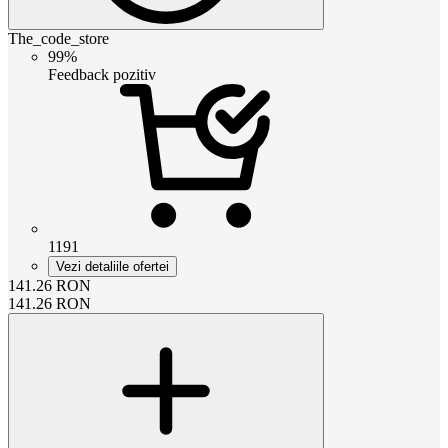
The_code_store
99%
Feedback pozitiv
1191
Vezi detaliile ofertei
141.26
RON
141.26
RON