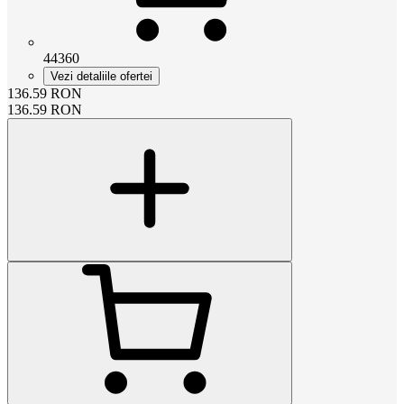
44360
Vezi detaliile ofertei
136.59
RON
136.59
RON