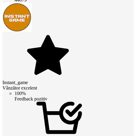
Instant_game
Vânzător excelent
100%
Feedback pozitiv