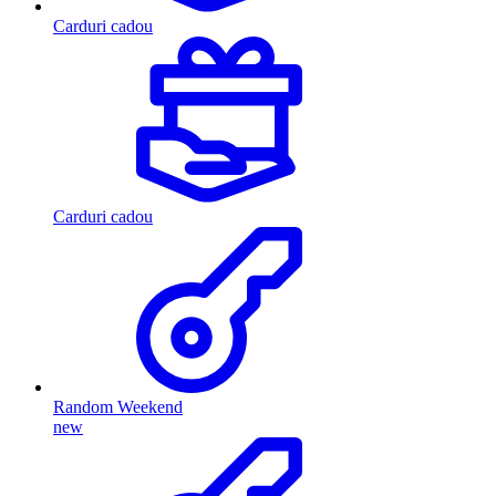
Carduri cadou
Carduri cadou
Random Weekend
new