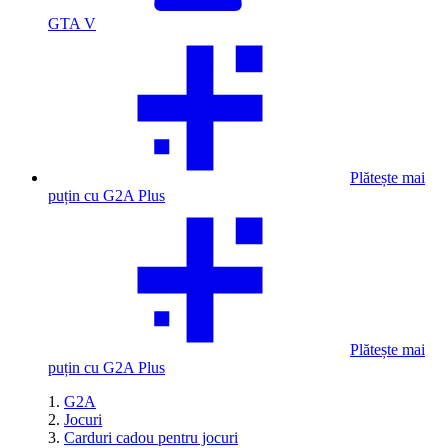
GTA V
Plătește mai
puțin cu G2A Plus
Plătește mai
puțin cu G2A Plus
G2A
Jocuri
Carduri cadou pentru jocuri