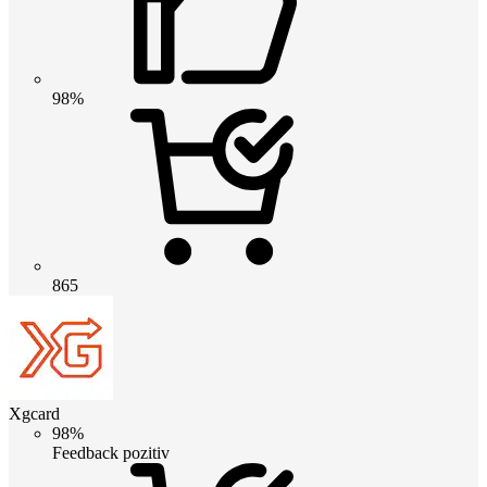
98%
865
Xgcard
98%
Feedback pozitiv