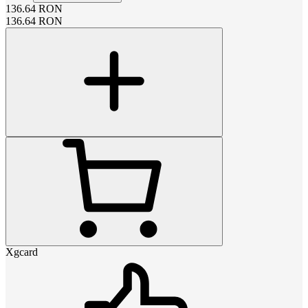
136.64
RON
136.64
RON
Xgcard