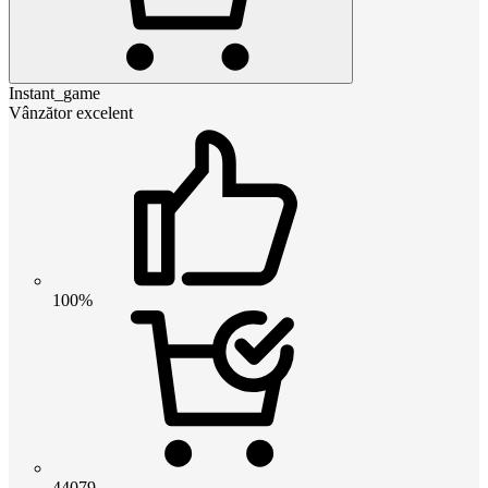
Instant_game
Vânzător excelent
100%
44079