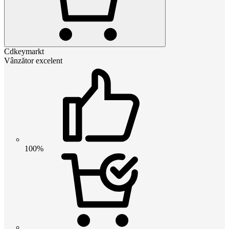
Cdkeymarkt
Vânzător excelent
100%