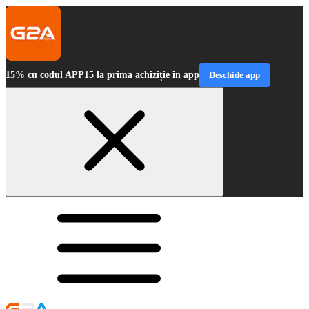
15% cu codul APP15 la prima achiziție în app
Deschide app