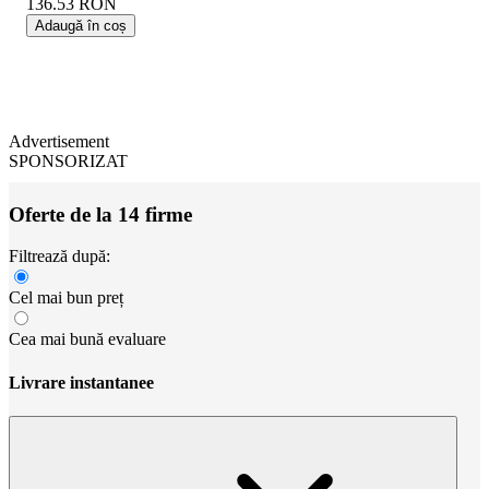
136.53
RON
Adaugă în coș
Advertisement
SPONSORIZAT
Oferte de la 14 firme
Filtrează după:
Cel mai bun preț
Cea mai bună evaluare
Livrare instantanee