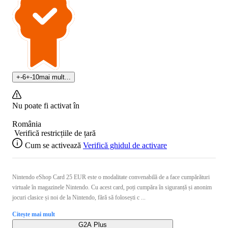
+
-6
+
-10
mai mult...
Nu poate fi activat în
România
Verifică restricțiile de țară
Cum se activează
Verifică ghidul de activare
Nintendo eShop Card 25 EUR este o modalitate convenabilă de a face cumpărături
virtuale în magazinele Nintendo. Cu acest card, poți cumpăra în siguranță și anonim
jocuri clasice și noi de la Nintendo, fără să folosești c ...
Citește mai mult
G2A Plus