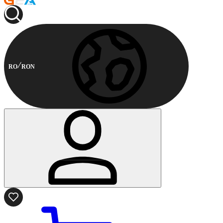
RO
RON