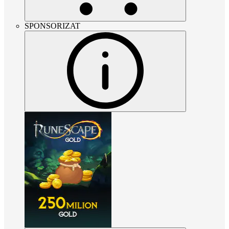
SPONSORIZAT