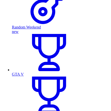
Random Weekend
new
GTA V