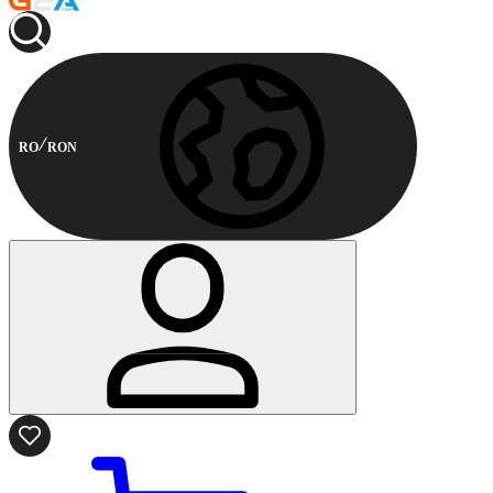
RO
RON