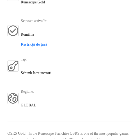
Runescape Gold
Se poate activa în
:
România
Restricții de țară
Tip
:
Schimb între jucători
Regiune
:
GLOBAL
OSRS Gold - In the Runescape Franchise OSRS is one of the most popular games