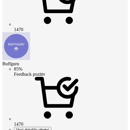
1470
Buffguru
85%
Feedback pozitiv
1470
Vezi detaliile ofertei