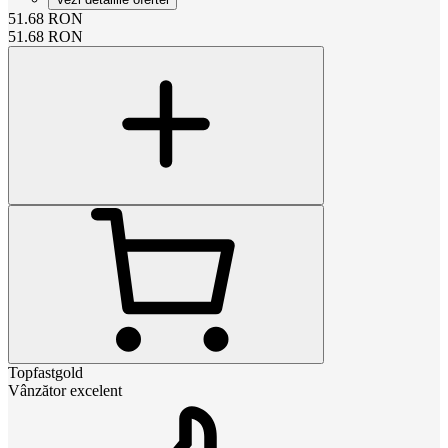
51.68
RON
51.68
RON
Topfastgold
Vânzător excelent