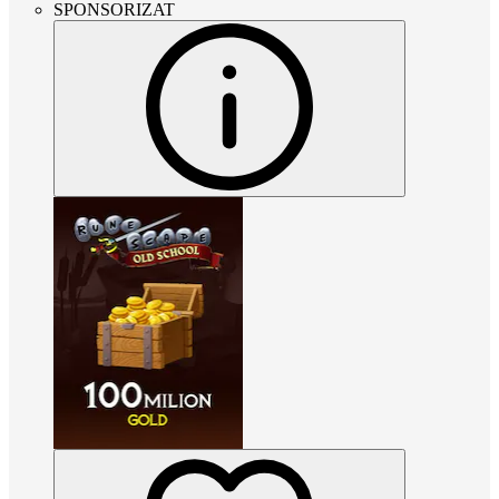
SPONSORIZAT