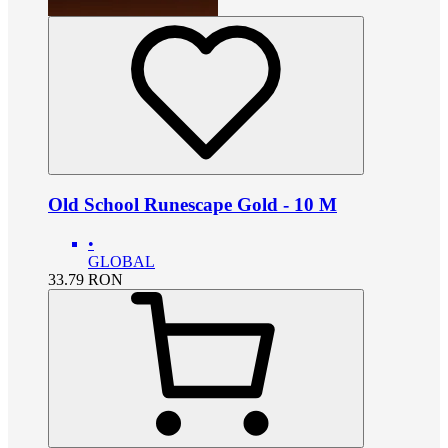
Old School Runescape Gold - 10 M
•
GLOBAL
33.79
RON