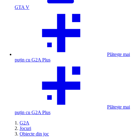
GTA V
Plătește mai
puțin cu G2A Plus
Plătește mai
puțin cu G2A Plus
G2A
Jocuri
Obiecte din joc