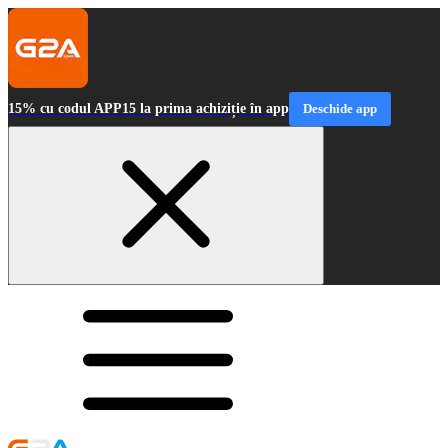
15% cu codul APP15 la prima achiziție în app
Deschide app