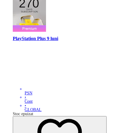
PlayStation Plus 9 luni
PSN
•
Cont
•
GLOBAL
Stoc epuizat