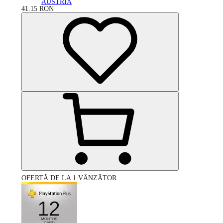
AUSTRIA
41.15
RON
OFERTĂ DE LA 1 VÂNZĂTOR