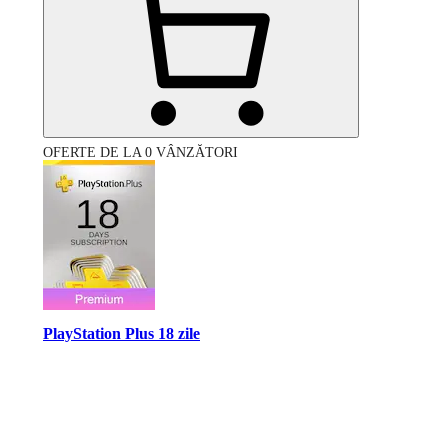
OFERTE DE LA 0 VÂNZĂTORI
PlayStation Plus 18 zile