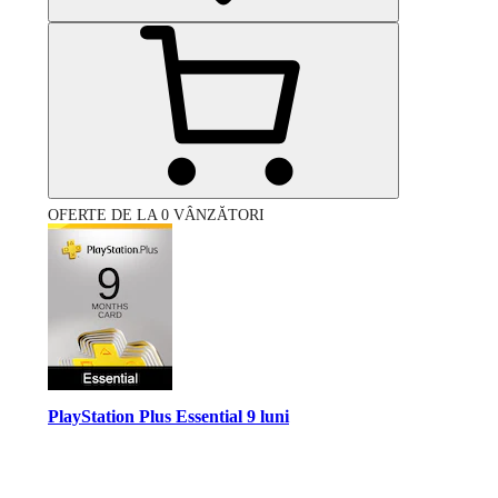
OFERTE DE LA 0 VÂNZĂTORI
PlayStation Plus Essential 9 luni