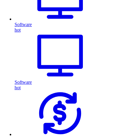
Software
hot
Software
hot