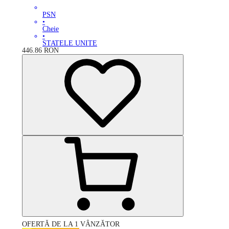
PSN
•
Cheie
•
STATELE UNITE
446.86
RON
OFERTĂ DE LA 1 VÂNZĂTOR