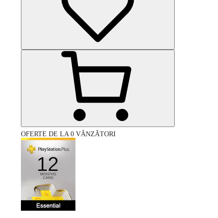
OFERTE DE LA 0 VÂNZĂTORI