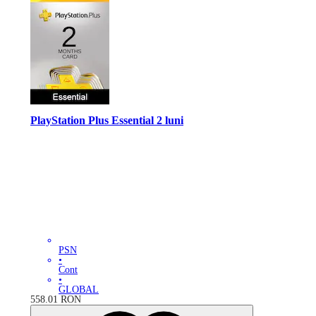
PlayStation Plus Essential 2 luni
PSN
•
Cont
•
GLOBAL
558.01
RON