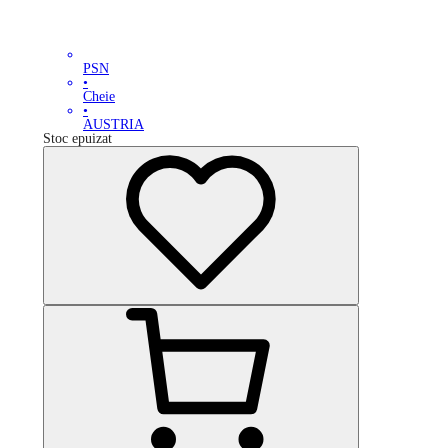
PSN
•
Cheie
•
AUSTRIA
Stoc epuizat