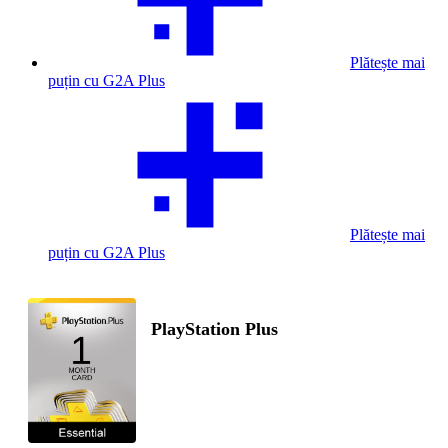
Plătește mai
puțin cu G2A Plus
Plătește mai
puțin cu G2A Plus
PlayStation Plus