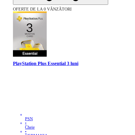
OFERTE DE LA 0 VÂNZĂTORI
PlayStation Plus Essential 3 luni
PSN
•
Cheie
•