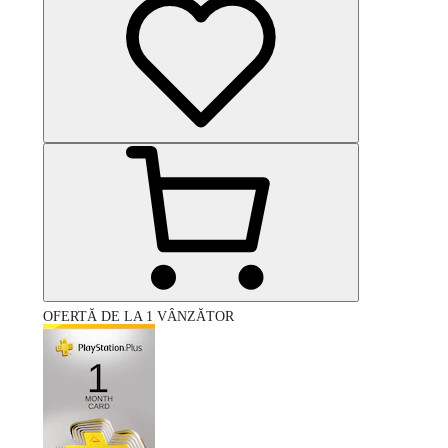
OFERTĂ DE LA 1 VÂNZĂTOR