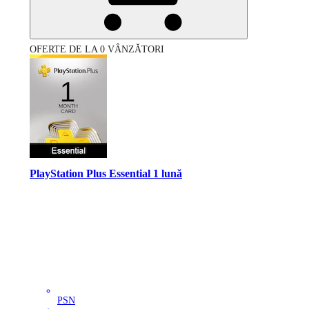
OFERTE DE LA 0 VÂNZĂTORI
PlayStation Plus Essential 1 lună
PSN