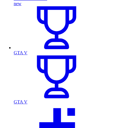
new
GTA V
GTA V