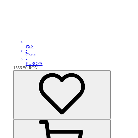
PSN
•
Cheie
•
EUROPA
1556.50
RON