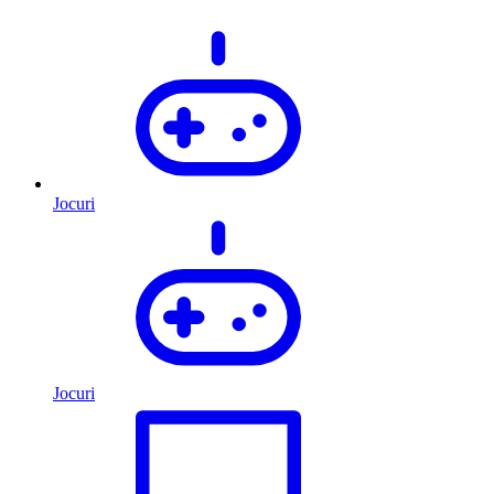
Jocuri
Jocuri