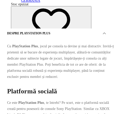
GERMANIA
Stoc epuizat
DESPRE PLAYSTATION PLUS
Cu
PlayStation Plus
, jocul pe consola ta devine și mai distractiv. Invită-ț
prietenii să se bucure de experiența multiplayer, alătură-te comunităților
dedicate unor subiecte legate de jocuri, împărtășește-ți consola cu alți
membri PlayStation Plus. Poți beneficia de tot ce are de oferit: de la
platforma socială robustă și experiența multiplayer, până la conținut
exclusiv pentru membri și reduceri.
Platformă socială
OFERTE DE LA 0 VÂNZĂTORI
Ce este
PlayStation Plus
, te întrebi? Pe scurt, este o platformă socială
creată pentru posesorii de console Sony PlayStation. Similar cu XBOX