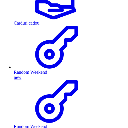
Carduri cadou
Random Weekend
new
Random Weekend